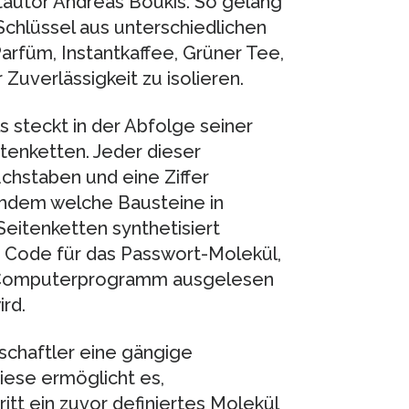
tautor Andreas Boukis. So gelang
chlüssel aus unterschiedlichen
Parfüm, Instantkaffee, Grüner Tee,
Zuverlässigkeit zu isolieren.
 steckt in der Abfolge seiner
enketten. Jeder dieser
hstaben und eine Ziffer
achdem welche Bausteine in
eitenketten synthetisiert
r Code für das Passwort-Molekül,
n Computerprogramm ausgelesen
rd.
schaftler eine gängige
ese ermöglicht es,
itt ein zuvor definiertes Molekül