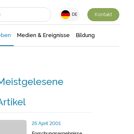
 Leben
Medien & Ereignisse
Interdisziplinäre Forschung
Veranstaltungsnachrichten
n Chemie
Gesellschaftswissenschaften
Kontakt
DE
eben
Medien & Ereignisse
Bildung
Meistgelesene
Artikel
25 April 2001
Forschungsergebnisse