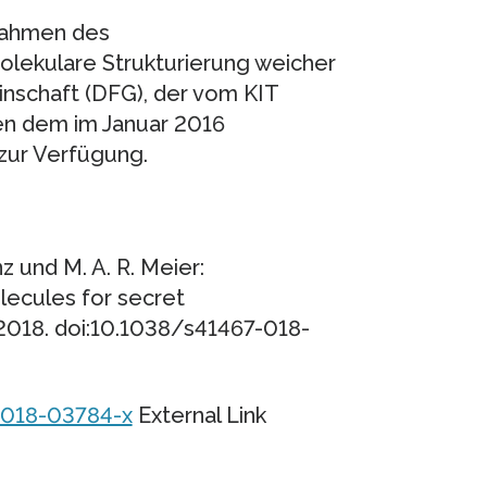
Rahmen des
lekulare Strukturierung weicher
schaft (DFG), der vom KIT
hen dem im Januar 2016
 zur Verfügung.
nz und M. A. R. Meier:
ecules for secret
018. doi:10.1038/s41467-018-
-018-03784-x
External Link