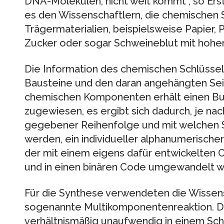
DNA-Molekülen, nicht weit kommt“, so Ers
es den Wissenschaftlern, die chemischen S
Trägermaterialien, beispielsweise Papier, 
Zucker oder sogar Schweineblut mit hoher 
Die Information des chemischen Schlüssels
Bausteine und den daran angehängten Seit
chemischen Komponenten erhält einen Buc
zugewiesen, es ergibt sich dadurch, je n
gegebener Reihenfolge und mit welchen S
werden, ein individueller alphanumerische
der mit einem eigens dafür entwickelte
und in einen binären Code umgewandelt wi
Für die Synthese verwendeten die Wissen
sogenannte Multikomponentenreaktion. Di
verhältnismäßig unaufwendig in einem Schr