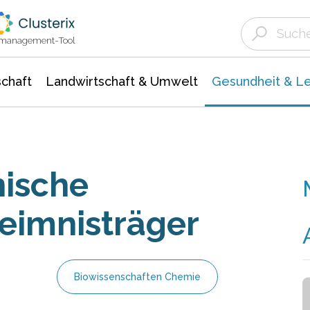
Landwirtschaft & Umwelt
Gesundheit &
Agrar- Forstwissenschaften
Biowissenschafte
Unternehmensmeldungen
Ökologie Umwelt- Naturschutz
ktmanagement-Tool
chaft
Landwirtschaft & Umwelt
Gesundheit & L
nische
eimnisträger
Biowissenschaften Chemie