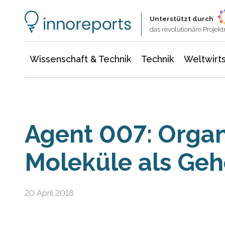
Wissenschaft & Technik
Informationstechnologie
Energie & Elektrotechnik
Unterstützt durch
das revolutionäre Proje
Wissenschaft & Technik
Technik
Weltwirts
Agent 007: Orga
Moleküle als Geh
20 April 2018