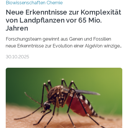
Biowissenschaften Chemie
Neue Erkenntnisse zur Komplexität
von Landpflanzen vor 65 Mio.
Jahren
Forschungsteam gewinnt aus Genen und Fossilien
neue Erkenntnisse zur Evolution einer AlgeVon winzigen
Moosen über filigrane Farne bis zu riesigen Bäumen –
30.10.2025
Landpflanzen zählen zu den komplexesten
fotosynthetischen Organismen der Erde. Ihre
Geschichte beginnt jedoch eher unscheinbar: bei
Grünalgen, die vor Hunderten von Millionen Jahren
lebten. Unter den Vorfahren sticht eine Gruppe heraus,
die noch heute in der Natur vorkommt: die
Süßwasseralge Coleochaetophyceae. Einige Arten
dieser Gruppe bilden aus Zellfäden dichte Geflechte
mit scheibenförmiger Gestalt. Was auffällig ist: Die
nächsten…