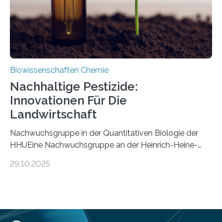
Mückenlarve aus dem Mesozoikum dar, denn…
Biowissenschaften Chemie
Nachhaltige Pestizide:
Innovationen Für Die
Landwirtschaft
Nachwuchsgruppe in der Quantitativen Biologie der
HHUEine Nachwuchsgruppe an der Heinrich-Heine-
Universität Düsseldorf (HHU) wird in den kommenden
29.10.2025
fünf Jahren erforschen, wie Bakterien auf
biotechnologischem Weg ein ökologisch verträgliches
Pestizid erzeugen können. Der Wirkstoff stammt dabei
ursprünglich aus einer Pflanze, der Dalmatinischen
Insektenblume. Das Bundesministerium für Forschung,