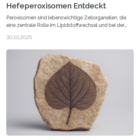
Hefeperoxisomen Entdeckt
Peroxisomen sind lebenswichtige Zellorganellen, die
eine zentrale Rolle im Lipidstoffwechsel und bei der
Entgiftung von Zellen spielen. Damit sie ihre Aufgaben
30.10.2025
erfüllen können, müssen zahlreiche Enzyme präzise in
ihr Inneres transportiert werden. Ein Forschungsteam
der Ruhr-Universität Bochum um Prof. Dr. Ralf Erdmann
und Dr. Ismaila Francis Yusuf hat nun einen bislang
unbekannten Qualitätskontrollmechanismus des
peroxisomalen Proteintransports in der Bäckerhefe
Saccharomyces cerevisiae entdeckt, der für die
Funktionsfähigkeit der Organellen entscheidend ist. Die
Studie wurde am 28. Oktober 2025 in der
Fachzeitschrift…