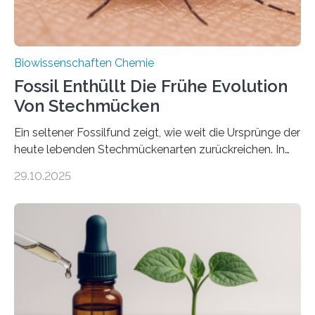
Biowissenschaften Chemie
Fossil Enthüllt Die Frühe Evolution
Von Stechmücken
Ein seltener Fossilfund zeigt, wie weit die Ursprünge der
heute lebenden Stechmückenarten zurückreichen. In
99 Millionen Jahre altem Bernstein entdeckten LMU-
29.10.2025
Forschende die bisher älteste bekannte Stechmücken-
Larve. Das kreidezeitliche Fossil stammt aus der
Region Kachin in Myanmar und hat sich in
ausgezeichnetem Zustand erhalten. Es konnte als neue
Art einer neuen Gattung beschrieben werden und trägt
nun den Namen Cretosabethes primaevus. Dieser erste
fossile Nachweis einer Stechmückenlarve in Bernstein
stellt gleichzeitig den ersten Fossilfund einer