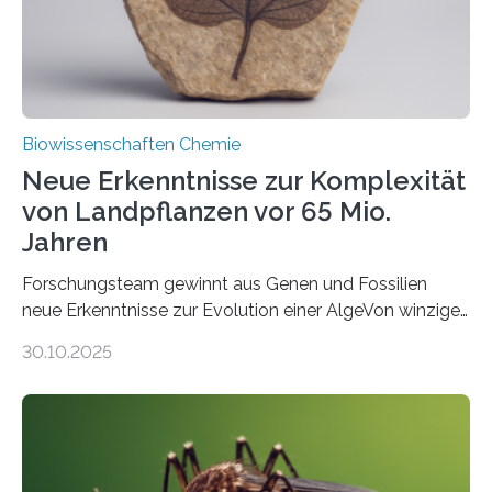
Fachzeitschrift…
Biowissenschaften Chemie
Neue Erkenntnisse zur Komplexität
von Landpflanzen vor 65 Mio.
Jahren
Forschungsteam gewinnt aus Genen und Fossilien
neue Erkenntnisse zur Evolution einer AlgeVon winzigen
Moosen über filigrane Farne bis zu riesigen Bäumen –
30.10.2025
Landpflanzen zählen zu den komplexesten
fotosynthetischen Organismen der Erde. Ihre
Geschichte beginnt jedoch eher unscheinbar: bei
Grünalgen, die vor Hunderten von Millionen Jahren
lebten. Unter den Vorfahren sticht eine Gruppe heraus,