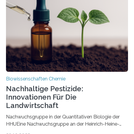
ausgezeichnetem Zustand erhalten. Es konnte als neue
Art einer neuen Gattung beschrieben werden und trägt
nun den Namen Cretosabethes primaevus. Dieser erste
fossile Nachweis einer Stechmückenlarve in Bernstein
stellt gleichzeitig den ersten Fossilfund einer
Mückenlarve aus dem Mesozoikum dar, denn…
Biowissenschaften Chemie
Nachhaltige Pestizide:
Innovationen Für Die
Landwirtschaft
Nachwuchsgruppe in der Quantitativen Biologie der
HHUEine Nachwuchsgruppe an der Heinrich-Heine-
Universität Düsseldorf (HHU) wird in den kommenden