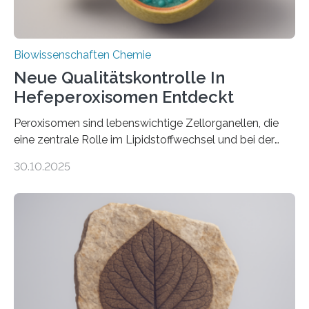
Biowissenschaften Chemie
Neue Qualitätskontrolle In
Hefeperoxisomen Entdeckt
Peroxisomen sind lebenswichtige Zellorganellen, die
eine zentrale Rolle im Lipidstoffwechsel und bei der
Entgiftung von Zellen spielen. Damit sie ihre Aufgaben
30.10.2025
erfüllen können, müssen zahlreiche Enzyme präzise in
ihr Inneres transportiert werden. Ein Forschungsteam
der Ruhr-Universität Bochum um Prof. Dr. Ralf Erdmann
und Dr. Ismaila Francis Yusuf hat nun einen bislang
unbekannten Qualitätskontrollmechanismus des
peroxisomalen Proteintransports in der Bäckerhefe
Saccharomyces cerevisiae entdeckt, der für die
Funktionsfähigkeit der Organellen entscheidend ist. Die
Studie wurde am 28. Oktober 2025 in der