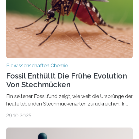
die noch heute in der Natur vorkommt: die
Süßwasseralge Coleochaetophyceae. Einige Arten
dieser Gruppe bilden aus Zellfäden dichte Geflechte
mit scheibenförmiger Gestalt. Was auffällig ist: Die
nächsten…
Biowissenschaften Chemie
Fossil Enthüllt Die Frühe Evolution
Von Stechmücken
Ein seltener Fossilfund zeigt, wie weit die Ursprünge der
heute lebenden Stechmückenarten zurückreichen. In
99 Millionen Jahre altem Bernstein entdeckten LMU-
29.10.2025
Forschende die bisher älteste bekannte Stechmücken-
Larve. Das kreidezeitliche Fossil stammt aus der
Region Kachin in Myanmar und hat sich in