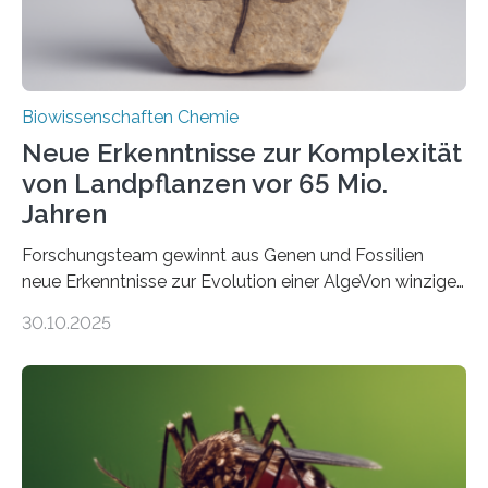
Biowissenschaften Chemie
Neue Erkenntnisse zur Komplexität
von Landpflanzen vor 65 Mio.
Jahren
Forschungsteam gewinnt aus Genen und Fossilien
neue Erkenntnisse zur Evolution einer AlgeVon winzigen
Moosen über filigrane Farne bis zu riesigen Bäumen –
30.10.2025
Landpflanzen zählen zu den komplexesten
fotosynthetischen Organismen der Erde. Ihre
Geschichte beginnt jedoch eher unscheinbar: bei
Grünalgen, die vor Hunderten von Millionen Jahren
lebten. Unter den Vorfahren sticht eine Gruppe heraus,
die noch heute in der Natur vorkommt: die