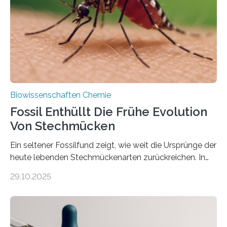
Süßwasseralge Coleochaetophyceae. Einige Arten
dieser Gruppe bilden aus Zellfäden dichte Geflechte
mit scheibenförmiger Gestalt. Was auffällig ist: Die
nächsten…
Biowissenschaften Chemie
Fossil Enthüllt Die Frühe Evolution
Von Stechmücken
Ein seltener Fossilfund zeigt, wie weit die Ursprünge der
heute lebenden Stechmückenarten zurückreichen. In
99 Millionen Jahre altem Bernstein entdeckten LMU-
29.10.2025
Forschende die bisher älteste bekannte Stechmücken-
Larve. Das kreidezeitliche Fossil stammt aus der
Region Kachin in Myanmar und hat sich in
ausgezeichnetem Zustand erhalten. Es konnte als neue