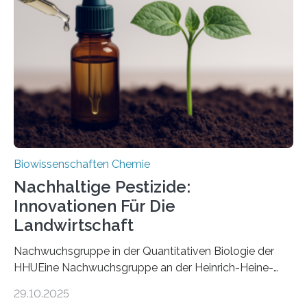
Art einer neuen Gattung beschrieben werden und trägt
nun den Namen Cretosabethes primaevus. Dieser erste
fossile Nachweis einer Stechmückenlarve in Bernstein
stellt gleichzeitig den ersten Fossilfund einer
Mückenlarve aus dem Mesozoikum dar, denn…
Biowissenschaften Chemie
Nachhaltige Pestizide:
Innovationen Für Die
Landwirtschaft
Nachwuchsgruppe in der Quantitativen Biologie der
HHUEine Nachwuchsgruppe an der Heinrich-Heine-
Universität Düsseldorf (HHU) wird in den kommenden
29.10.2025
fünf Jahren erforschen, wie Bakterien auf