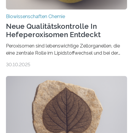
Biowissenschaften Chemie
Neue Qualitätskontrolle In
Hefeperoxisomen Entdeckt
Peroxisomen sind lebenswichtige Zellorganellen, die
eine zentrale Rolle im Lipidstoffwechsel und bei der
Entgiftung von Zellen spielen. Damit sie ihre Aufgaben
30.10.2025
erfüllen können, müssen zahlreiche Enzyme präzise in
ihr Inneres transportiert werden. Ein Forschungsteam
der Ruhr-Universität Bochum um Prof. Dr. Ralf Erdmann
und Dr. Ismaila Francis Yusuf hat nun einen bislang
unbekannten Qualitätskontrollmechanismus des
peroxisomalen Proteintransports in der Bäckerhefe
Saccharomyces cerevisiae entdeckt, der für die
Funktionsfähigkeit der Organellen entscheidend ist. Die
Studie wurde am 28. Oktober 2025 in der
Fachzeitschrift…