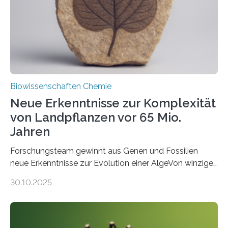
Funktionsfähigkeit der Organellen entscheidend ist. Die
Studie wurde am 28. Oktober 2025 in der
Fachzeitschrift…
Biowissenschaften Chemie
Neue Erkenntnisse zur Komplexität
von Landpflanzen vor 65 Mio.
Jahren
Forschungsteam gewinnt aus Genen und Fossilien
neue Erkenntnisse zur Evolution einer AlgeVon winzigen
Moosen über filigrane Farne bis zu riesigen Bäumen –
30.10.2025
Landpflanzen zählen zu den komplexesten
fotosynthetischen Organismen der Erde. Ihre
Geschichte beginnt jedoch eher unscheinbar: bei
Grünalgen, die vor Hunderten von Millionen Jahren