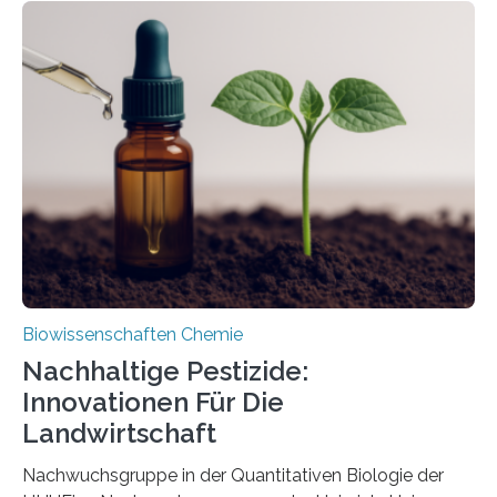
Region Kachin in Myanmar und hat sich in
ausgezeichnetem Zustand erhalten. Es konnte als neue
Art einer neuen Gattung beschrieben werden und trägt
nun den Namen Cretosabethes primaevus. Dieser erste
fossile Nachweis einer Stechmückenlarve in Bernstein
stellt gleichzeitig den ersten Fossilfund einer
Mückenlarve aus dem Mesozoikum dar, denn…
Biowissenschaften Chemie
Nachhaltige Pestizide:
Innovationen Für Die
Landwirtschaft
Nachwuchsgruppe in der Quantitativen Biologie der