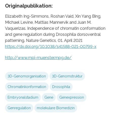
Originalpublikation:
Elizabeth Ing-Simmons, Roshan Vaid, Xin Yang Bing,
Michael Levine, Mattias Mannervik and Juan M.
Vaquerizas. Independence of chromatin conformation
and gene regulation during Drosophila dorsoventral
patterning. Nature Genetics, 01. April 2021
https://dx.doi.org/10.1038/s41588-021-00799-x
http://www.mpi-muenster.mpg.de/
3D-Genomorganisation
3D-Genomstruktur
Chromatinkonformation
Drosophila
Embryonalstadium
Gene
Genexpression
Genregulation
molekulare Biomedizin