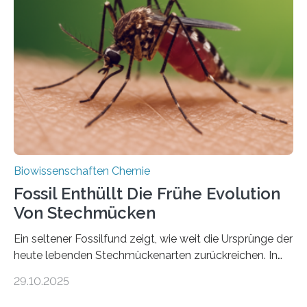
lebten. Unter den Vorfahren sticht eine Gruppe heraus,
die noch heute in der Natur vorkommt: die
Süßwasseralge Coleochaetophyceae. Einige Arten
dieser Gruppe bilden aus Zellfäden dichte Geflechte
mit scheibenförmiger Gestalt. Was auffällig ist: Die
nächsten…
Biowissenschaften Chemie
Fossil Enthüllt Die Frühe Evolution
Von Stechmücken
Ein seltener Fossilfund zeigt, wie weit die Ursprünge der
heute lebenden Stechmückenarten zurückreichen. In
99 Millionen Jahre altem Bernstein entdeckten LMU-
29.10.2025
Forschende die bisher älteste bekannte Stechmücken-
Larve. Das kreidezeitliche Fossil stammt aus der