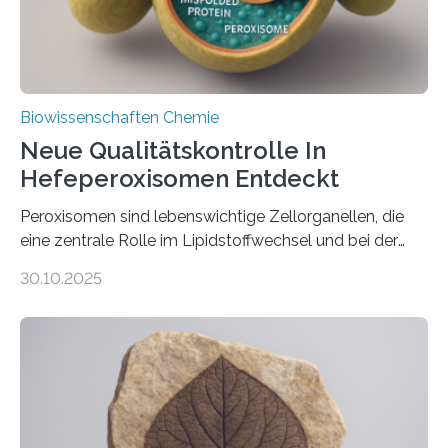
Biowissenschaften Chemie
Neue Qualitätskontrolle In
Hefeperoxisomen Entdeckt
Peroxisomen sind lebenswichtige Zellorganellen, die
eine zentrale Rolle im Lipidstoffwechsel und bei der
Entgiftung von Zellen spielen. Damit sie ihre Aufgaben
30.10.2025
erfüllen können, müssen zahlreiche Enzyme präzise in
ihr Inneres transportiert werden. Ein Forschungsteam
der Ruhr-Universität Bochum um Prof. Dr. Ralf Erdmann
und Dr. Ismaila Francis Yusuf hat nun einen bislang
unbekannten Qualitätskontrollmechanismus des
peroxisomalen Proteintransports in der Bäckerhefe
Saccharomyces cerevisiae entdeckt, der für die