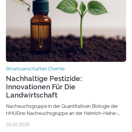
Art einer neuen Gattung beschrieben werden und trägt
nun den Namen Cretosabethes primaevus. Dieser erste
fossile Nachweis einer Stechmückenlarve in Bernstein
stellt gleichzeitig den ersten Fossilfund einer
Mückenlarve aus dem Mesozoikum dar, denn…
Biowissenschaften Chemie
Nachhaltige Pestizide:
Innovationen Für Die
Landwirtschaft
Nachwuchsgruppe in der Quantitativen Biologie der
HHUEine Nachwuchsgruppe an der Heinrich-Heine-
Universität Düsseldorf (HHU) wird in den kommenden
29.10.2025
fünf Jahren erforschen, wie Bakterien auf