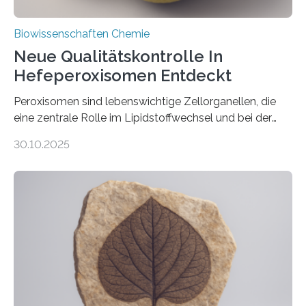
Biowissenschaften Chemie
Neue Qualitätskontrolle In
Hefeperoxisomen Entdeckt
Peroxisomen sind lebenswichtige Zellorganellen, die
eine zentrale Rolle im Lipidstoffwechsel und bei der
Entgiftung von Zellen spielen. Damit sie ihre Aufgaben
30.10.2025
erfüllen können, müssen zahlreiche Enzyme präzise in
ihr Inneres transportiert werden. Ein Forschungsteam
der Ruhr-Universität Bochum um Prof. Dr. Ralf Erdmann
und Dr. Ismaila Francis Yusuf hat nun einen bislang
unbekannten Qualitätskontrollmechanismus des
peroxisomalen Proteintransports in der Bäckerhefe
Saccharomyces cerevisiae entdeckt, der für die
Funktionsfähigkeit der Organellen entscheidend ist. Die
Studie wurde am 28. Oktober 2025 in der
Fachzeitschrift…