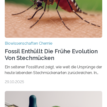
dieser Gruppe bilden aus Zellfäden dichte Geflechte
mit scheibenförmiger Gestalt. Was auffällig ist: Die
nächsten…
Biowissenschaften Chemie
Fossil Enthüllt Die Frühe Evolution
Von Stechmücken
Ein seltener Fossilfund zeigt, wie weit die Ursprünge der
heute lebenden Stechmückenarten zurückreichen. In
99 Millionen Jahre altem Bernstein entdeckten LMU-
29.10.2025
Forschende die bisher älteste bekannte Stechmücken-
Larve. Das kreidezeitliche Fossil stammt aus der
Region Kachin in Myanmar und hat sich in
ausgezeichnetem Zustand erhalten. Es konnte als neue