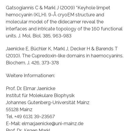
Gatsogiannis C & Markl J (2009) “Keyhole limpet
hemocyanin (KLH). 9-Å cryoEM structure and
molecular model of the didecamer reveal the
interfaces and intricate topology of the 160 functional
units. J. Mol. Biol. 385, 963-983
Jaenicke E, Büchler K, Markl J, Decker H & Barends T
(2010). The Cupredoxin-like domains in haemocyanins.
Biochem. J. 426, 373-378
Weitere Informationen:
Prof. Dr. Elmar Jaenicke
Institut für Molekulare Biophysik
Johannes Gutenberg-Universität Mainz
55128 Mainz
Tel. +49 6131 39-23567
E-Mail: elmar.jaenicke@uni-mainz.de
Prof. Dr. Jürgen Markl