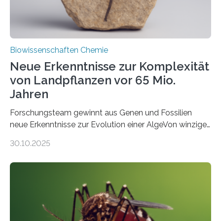
Biowissenschaften Chemie
Neue Erkenntnisse zur Komplexität
von Landpflanzen vor 65 Mio.
Jahren
Forschungsteam gewinnt aus Genen und Fossilien
neue Erkenntnisse zur Evolution einer AlgeVon winzigen
Moosen über filigrane Farne bis zu riesigen Bäumen –
30.10.2025
Landpflanzen zählen zu den komplexesten
fotosynthetischen Organismen der Erde. Ihre
Geschichte beginnt jedoch eher unscheinbar: bei
Grünalgen, die vor Hunderten von Millionen Jahren
lebten. Unter den Vorfahren sticht eine Gruppe heraus,
die noch heute in der Natur vorkommt: die
Süßwasseralge Coleochaetophyceae. Einige Arten