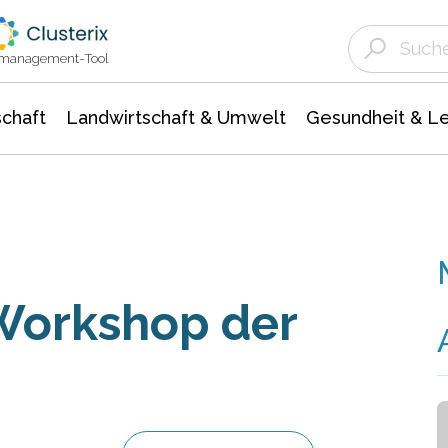
Landwirtschaft & Umwelt
Gesundheit &
Agrar- Forstwissenschaften
Unternehmensmeldungen
Biowissenschafte
Ökologie Umwelt- Naturschutz
ktmanagement-Tool
chaft
Landwirtschaft & Umwelt
Gesundheit & L
 Workshop der