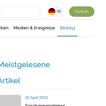
 Leben
Medien & Ereignisse
Interdisziplinäre Forschung
Veranstaltungsnachrichten
n Chemie
Gesellschaftswissenschaften
Kontakt
DE
eben
Medien & Ereignisse
Bildung
Meistgelesene
Artikel
25 April 2001
Forschungsergebnisse