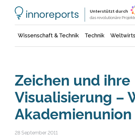
Wissenschaft & Technik
Informationstechnologie
Energie & Elektrotechnik
Unterstützt durch
das revolutionäre Proje
Wissenschaft & Technik
Technik
Weltwirts
Zeichen und ihre
Visualisierung –
Akademienunion
28 September 2011