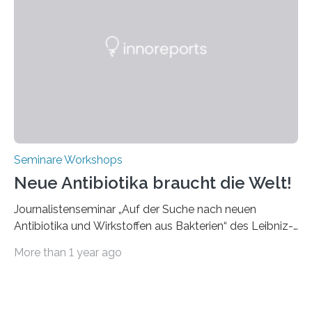
praxisbezogene Vorträge über Anwendungen und
Bearbeitungsverfahren der UKP-Laser. Der Fokus liegt
diesmal auf innovativen Strahlformungslösungen, die
speziell für unterschiedliche Prozesse optimiert sind.
Dies eröffnet neue Möglichkeiten…
Seminare Workshops
Neue Antibiotika braucht die Welt!
Journalistenseminar „Auf der Suche nach neuen
Antibiotika und Wirkstoffen aus Bakterien“ des Leibniz-
Instituts DSMZ in Braunschweig am 14. November
More than 1 year ago
2024. Eine zunehmende und besorgniserregende
Antibiotika-Krise bedroht Menschen weltweit. Global
kommt es immer häufiger zu Antibiotika-Resistenzen
und Millionen Menschen versterben daran.