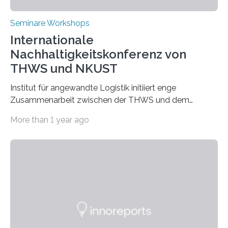
Seminare Workshops
Internationale
Nachhaltigkeitskonferenz von
THWS und NKUST
Institut für angewandte Logistik initiiert enge
Zusammenarbeit zwischen der THWS und dem
Deutschen Institut in Taiwans Hauptstadt Taipeh
More than 1 year ago
Transformation von Hochschulen und Unternehmen zu
mehr Nachhaltigkeit fördern: Mit diesem Ziel hat die
Technische Hochschule Würzburg-Schweinfurt
(THWS) gemeinsam mit der langjährigen, strategischen
Partnerhochschule National Kaohsiung University of
Science and Technology (NKUST), Taiwan, eine
internationale Konferenz in Kaohsiung veranstaltet. Die
beiden Hochschulpräsidenten Prof. Dr. Jean Meyer
(THWS) und Prof. Dr. Ching-Yu Yang (NKUST)