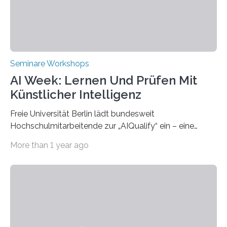
eröffneten die „Conference on Shaping Sustainability
Transformation and Strategies“…
Seminare Workshops
AI Week: Lernen Und Prüfen Mit
Künstlicher Intelligenz
Freie Universität Berlin lädt bundesweit
Hochschulmitarbeitende zur „AIQualify“ ein – eine
Qualifizierungsreihe zu KI in der Lehre Die Freie
More than 1 year ago
Universität Berlin lädt vom 3. bis 7. März 2025 zur „AI
Week – Lehren, Lernen und Prüfen mit Künstlicher
Intelligenz“ ein. Diese richtet sich bundesweit an
Hochschullehrende, Mitarbeitende in Service-
Einrichtungen und Studierende, die sich für den Einsatz
von Künstlicher Intelligenz (KI) in der Hochschulbildung
interessieren. Die „AI Week“ umfasst Workshops,