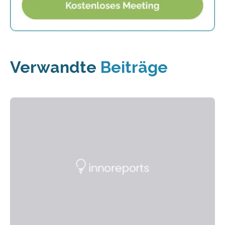
Verwandte
Beiträge