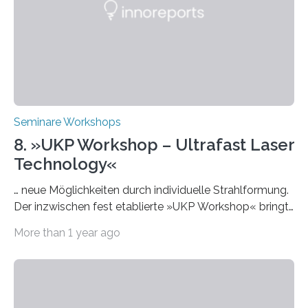
Praxisbeispiele und Diskussionsrunden zu aktuellen
Themen rund um KI in der…
Seminare Workshops
8. »UKP Workshop – Ultrafast Laser
Technology«
… neue Möglichkeiten durch individuelle Strahlformung.
Der inzwischen fest etablierte »UKP Workshop« bringt
alle zwei Jahre führende Expertinnen und Experten der
More than 1 year ago
Ultrakurzpulslaser-Technologie zusammen. Am 8. und
9. April 2025 findet der mittlerweile 8. UKP Workshop in
Aachen statt, bei dem die neuesten Entwicklungen im
Bereich der Ultrakurzpulslaser-Technologie vorgestellt
werden. Etwa 20 internationale Referierende bieten