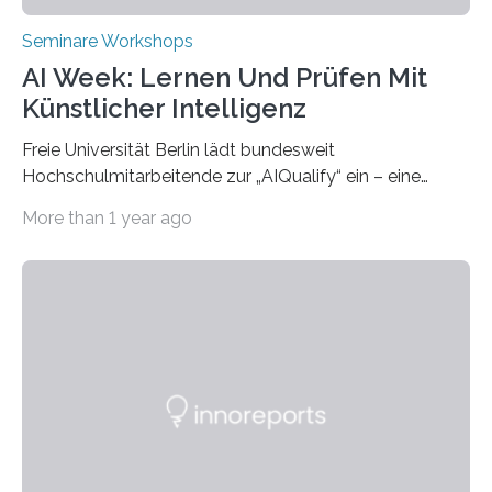
Seminare Workshops
AI Week: Lernen Und Prüfen Mit
Künstlicher Intelligenz
Freie Universität Berlin lädt bundesweit
Hochschulmitarbeitende zur „AIQualify“ ein – eine
Qualifizierungsreihe zu KI in der Lehre Die Freie
More than 1 year ago
Universität Berlin lädt vom 3. bis 7. März 2025 zur „AI
Week – Lehren, Lernen und Prüfen mit Künstlicher
Intelligenz“ ein. Diese richtet sich bundesweit an
Hochschullehrende, Mitarbeitende in Service-
Einrichtungen und Studierende, die sich für den Einsatz
von Künstlicher Intelligenz (KI) in der Hochschulbildung
interessieren. Die „AI Week“ umfasst Workshops,
Praxisbeispiele und Diskussionsrunden zu aktuellen
Themen rund um KI in der…