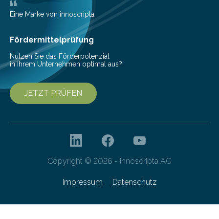
Bioressourcen für die Bioökonomie und
Gesundheitsforschung unter der Leitung von Prof. Dr.
Eine Marke von innoscripta
Yvonne Mast am Leibniz-Institut DSMZ-Deutsche
Sammlung von Mikroorganismen…
Fördermittelprüfung
Nutzen Sie das Förderpotenzial
in Ihrem Unternehmen optimal aus?
JETZT PRÜFEN
Copyright © 2026 - innoscripta AG
Impressum
Datenschutz