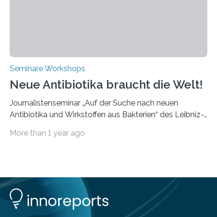
speziell für unterschiedliche Prozesse optimiert sind.
Dies eröffnet neue Möglichkeiten…
Seminare Workshops
Neue Antibiotika braucht die Welt!
Journalistenseminar „Auf der Suche nach neuen
Antibiotika und Wirkstoffen aus Bakterien“ des Leibniz-
Instituts DSMZ in Braunschweig am 14. November
More than 1 year ago
2024. Eine zunehmende und besorgniserregende
Antibiotika-Krise bedroht Menschen weltweit. Global
kommt es immer häufiger zu Antibiotika-Resistenzen
und Millionen Menschen versterben daran.
Arbeitsgruppen von Wissenschaftlern sind weltweit auf
der Suche nach neuen Antibiotika. In diesem Bereich
forschen auch die Mitarbeitenden der Abteilung