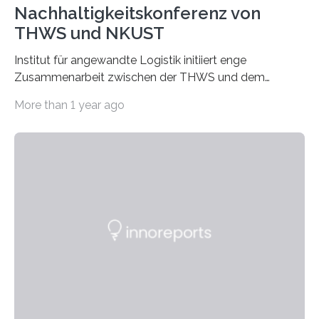
Nachhaltigkeitskonferenz von
THWS und NKUST
Institut für angewandte Logistik initiiert enge
Zusammenarbeit zwischen der THWS und dem
Deutschen Institut in Taiwans Hauptstadt Taipeh
More than 1 year ago
Transformation von Hochschulen und Unternehmen zu
mehr Nachhaltigkeit fördern: Mit diesem Ziel hat die
Technische Hochschule Würzburg-Schweinfurt
(THWS) gemeinsam mit der langjährigen, strategischen
Partnerhochschule National Kaohsiung University of
Science and Technology (NKUST), Taiwan, eine
internationale Konferenz in Kaohsiung veranstaltet. Die
beiden Hochschulpräsidenten Prof. Dr. Jean Meyer
(THWS) und Prof. Dr. Ching-Yu Yang (NKUST)
eröffneten die „Conference on Shaping Sustainability
Transformation and Strategies“…