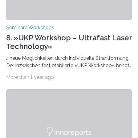
Seminare Workshops
8. »UKP Workshop – Ultrafast Laser
Technology«
… neue Möglichkeiten durch individuelle Strahlformung.
Der inzwischen fest etablierte »UKP Workshop« bringt
alle zwei Jahre führende Expertinnen und Experten der
More than 1 year ago
Ultrakurzpulslaser-Technologie zusammen. Am 8. und
9. April 2025 findet der mittlerweile 8. UKP Workshop in
Aachen statt, bei dem die neuesten Entwicklungen im
Bereich der Ultrakurzpulslaser-Technologie vorgestellt
werden. Etwa 20 internationale Referierende bieten
praxisbezogene Vorträge über Anwendungen und
Bearbeitungsverfahren der UKP-Laser. Der Fokus liegt
diesmal auf innovativen Strahlformungslösungen, die