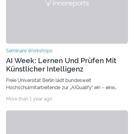
beiden Hochschulpräsidenten Prof. Dr. Jean Meyer
(THWS) und Prof. Dr. Ching-Yu Yang (NKUST)
eröffneten die „Conference on Shaping Sustainability
Transformation and Strategies“…
Seminare Workshops
AI Week: Lernen Und Prüfen Mit
Künstlicher Intelligenz
Freie Universität Berlin lädt bundesweit
Hochschulmitarbeitende zur „AIQualify“ ein – eine
Qualifizierungsreihe zu KI in der Lehre Die Freie
More than 1 year ago
Universität Berlin lädt vom 3. bis 7. März 2025 zur „AI
Week – Lehren, Lernen und Prüfen mit Künstlicher
Intelligenz“ ein. Diese richtet sich bundesweit an
Hochschullehrende, Mitarbeitende in Service-
Einrichtungen und Studierende, die sich für den Einsatz