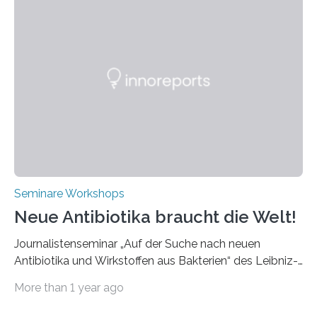
Bereich der Ultrakurzpulslaser-Technologie vorgestellt
werden. Etwa 20 internationale Referierende bieten
praxisbezogene Vorträge über Anwendungen und
Bearbeitungsverfahren der UKP-Laser. Der Fokus liegt
diesmal auf innovativen Strahlformungslösungen, die
speziell für unterschiedliche Prozesse optimiert sind.
Dies eröffnet neue Möglichkeiten…
Seminare Workshops
Neue Antibiotika braucht die Welt!
Journalistenseminar „Auf der Suche nach neuen
Antibiotika und Wirkstoffen aus Bakterien“ des Leibniz-
Instituts DSMZ in Braunschweig am 14. November
More than 1 year ago
2024. Eine zunehmende und besorgniserregende
Antibiotika-Krise bedroht Menschen weltweit. Global