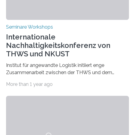
Seminare Workshops
Internationale
Nachhaltigkeitskonferenz von
THWS und NKUST
Institut für angewandte Logistik initiiert enge
Zusammenarbeit zwischen der THWS und dem
Deutschen Institut in Taiwans Hauptstadt Taipeh
More than 1 year ago
Transformation von Hochschulen und Unternehmen zu
mehr Nachhaltigkeit fördern: Mit diesem Ziel hat die
Technische Hochschule Würzburg-Schweinfurt
(THWS) gemeinsam mit der langjährigen, strategischen
Partnerhochschule National Kaohsiung University of
Science and Technology (NKUST), Taiwan, eine
internationale Konferenz in Kaohsiung veranstaltet. Die