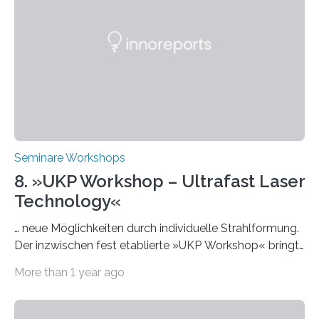
von Künstlicher Intelligenz (KI) in der Hochschulbildung
interessieren. Die „AI Week“ umfasst Workshops,
Praxisbeispiele und Diskussionsrunden zu aktuellen
Themen rund um KI in der…
Seminare Workshops
8. »UKP Workshop – Ultrafast Laser
Technology«
… neue Möglichkeiten durch individuelle Strahlformung.
Der inzwischen fest etablierte »UKP Workshop« bringt
alle zwei Jahre führende Expertinnen und Experten der
More than 1 year ago
Ultrakurzpulslaser-Technologie zusammen. Am 8. und
9. April 2025 findet der mittlerweile 8. UKP Workshop in
Aachen statt, bei dem die neuesten Entwicklungen im