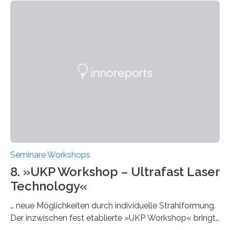
Intelligenz“ ein. Diese richtet sich bundesweit an
Hochschullehrende, Mitarbeitende in Service-
Einrichtungen und Studierende, die sich für den Einsatz
von Künstlicher Intelligenz (KI) in der Hochschulbildung
interessieren. Die „AI Week“ umfasst Workshops,
Praxisbeispiele und Diskussionsrunden zu aktuellen
Themen rund um KI in der…
Seminare Workshops
8. »UKP Workshop – Ultrafast Laser
Technology«
… neue Möglichkeiten durch individuelle Strahlformung.
Der inzwischen fest etablierte »UKP Workshop« bringt