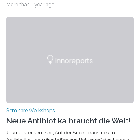
alle zwei Jahre führende Expertinnen und Experten der
More than 1 year ago
Ultrakurzpulslaser-Technologie zusammen. Am 8. und
9. April 2025 findet der mittlerweile 8. UKP Workshop in
Aachen statt, bei dem die neuesten Entwicklungen im
Bereich der Ultrakurzpulslaser-Technologie vorgestellt
werden. Etwa 20 internationale Referierende bieten
praxisbezogene Vorträge über Anwendungen und
Bearbeitungsverfahren der UKP-Laser. Der Fokus liegt
diesmal auf innovativen Strahlformungslösungen, die
speziell für unterschiedliche Prozesse optimiert sind.
Dies eröffnet neue Möglichkeiten…
Seminare Workshops
Neue Antibiotika braucht die Welt!
Journalistenseminar „Auf der Suche nach neuen