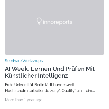
Partnerhochschule National Kaohsiung University of
Science and Technology (NKUST), Taiwan, eine
internationale Konferenz in Kaohsiung veranstaltet. Die
beiden Hochschulpräsidenten Prof. Dr. Jean Meyer
(THWS) und Prof. Dr. Ching-Yu Yang (NKUST)
eröffneten die „Conference on Shaping Sustainability
Transformation and Strategies“…
Seminare Workshops
AI Week: Lernen Und Prüfen Mit
Künstlicher Intelligenz
Freie Universität Berlin lädt bundesweit
Hochschulmitarbeitende zur „AIQualify“ ein – eine
Qualifizierungsreihe zu KI in der Lehre Die Freie
More than 1 year ago
Universität Berlin lädt vom 3. bis 7. März 2025 zur „AI
Week – Lehren, Lernen und Prüfen mit Künstlicher