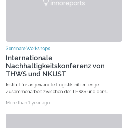
Seminare Workshops
Internationale
Nachhaltigkeitskonferenz von
THWS und NKUST
Institut für angewandte Logistik initiiert enge
Zusammenarbeit zwischen der THWS und dem
Deutschen Institut in Taiwans Hauptstadt Taipeh
More than 1 year ago
Transformation von Hochschulen und Unternehmen zu
mehr Nachhaltigkeit fördern: Mit diesem Ziel hat die
Technische Hochschule Würzburg-Schweinfurt
(THWS) gemeinsam mit der langjährigen, strategischen