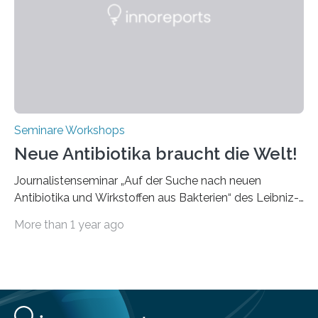
diesmal auf innovativen Strahlformungslösungen, die
speziell für unterschiedliche Prozesse optimiert sind.
Dies eröffnet neue Möglichkeiten…
Seminare Workshops
Neue Antibiotika braucht die Welt!
Journalistenseminar „Auf der Suche nach neuen
Antibiotika und Wirkstoffen aus Bakterien“ des Leibniz-
Instituts DSMZ in Braunschweig am 14. November
More than 1 year ago
2024. Eine zunehmende und besorgniserregende
Antibiotika-Krise bedroht Menschen weltweit. Global
kommt es immer häufiger zu Antibiotika-Resistenzen
und Millionen Menschen versterben daran.
Arbeitsgruppen von Wissenschaftlern sind weltweit auf
der Suche nach neuen Antibiotika. In diesem Bereich