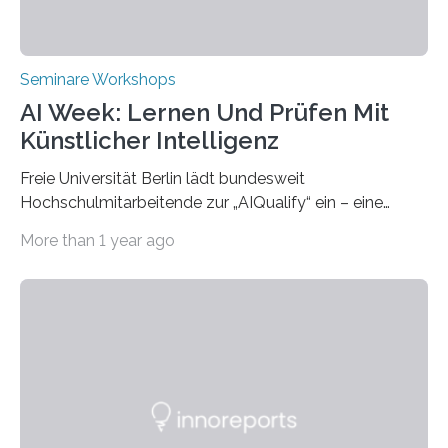
Seminare Workshops
AI Week: Lernen Und Prüfen Mit
Künstlicher Intelligenz
Freie Universität Berlin lädt bundesweit
Hochschulmitarbeitende zur „AIQualify“ ein – eine
Qualifizierungsreihe zu KI in der Lehre Die Freie
More than 1 year ago
Universität Berlin lädt vom 3. bis 7. März 2025 zur „AI
Week – Lehren, Lernen und Prüfen mit Künstlicher
Intelligenz“ ein. Diese richtet sich bundesweit an
Hochschullehrende, Mitarbeitende in Service-
Einrichtungen und Studierende, die sich für den Einsatz
von Künstlicher Intelligenz (KI) in der Hochschulbildung
interessieren. Die „AI Week“ umfasst Workshops,
Praxisbeispiele und Diskussionsrunden zu aktuellen
Themen rund um KI in der…