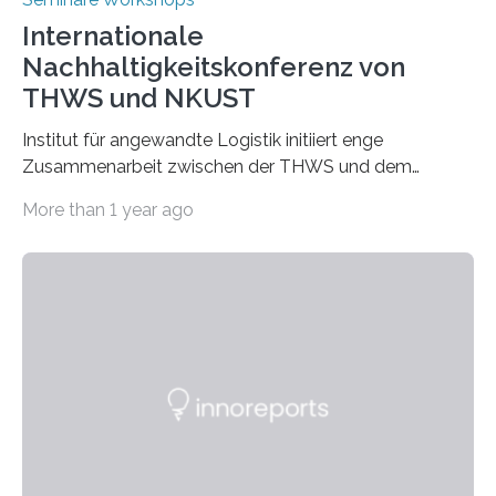
Internationale
Nachhaltigkeitskonferenz von
THWS und NKUST
Institut für angewandte Logistik initiiert enge
Zusammenarbeit zwischen der THWS und dem
Deutschen Institut in Taiwans Hauptstadt Taipeh
More than 1 year ago
Transformation von Hochschulen und Unternehmen zu
mehr Nachhaltigkeit fördern: Mit diesem Ziel hat die
Technische Hochschule Würzburg-Schweinfurt
(THWS) gemeinsam mit der langjährigen, strategischen
Partnerhochschule National Kaohsiung University of
Science and Technology (NKUST), Taiwan, eine
internationale Konferenz in Kaohsiung veranstaltet. Die
beiden Hochschulpräsidenten Prof. Dr. Jean Meyer
(THWS) und Prof. Dr. Ching-Yu Yang (NKUST)
eröffneten die „Conference on Shaping Sustainability
Transformation and Strategies“…