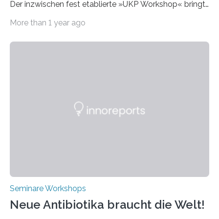
Der inzwischen fest etablierte »UKP Workshop« bringt
alle zwei Jahre führende Expertinnen und Experten der
More than 1 year ago
Ultrakurzpulslaser-Technologie zusammen. Am 8. und
9. April 2025 findet der mittlerweile 8. UKP Workshop in
Aachen statt, bei dem die neuesten Entwicklungen im
Bereich der Ultrakurzpulslaser-Technologie vorgestellt
werden. Etwa 20 internationale Referierende bieten
praxisbezogene Vorträge über Anwendungen und
Bearbeitungsverfahren der UKP-Laser. Der Fokus liegt
diesmal auf innovativen Strahlformungslösungen, die
speziell für unterschiedliche Prozesse optimiert sind.
Dies eröffnet neue Möglichkeiten…
Seminare Workshops
Neue Antibiotika braucht die Welt!