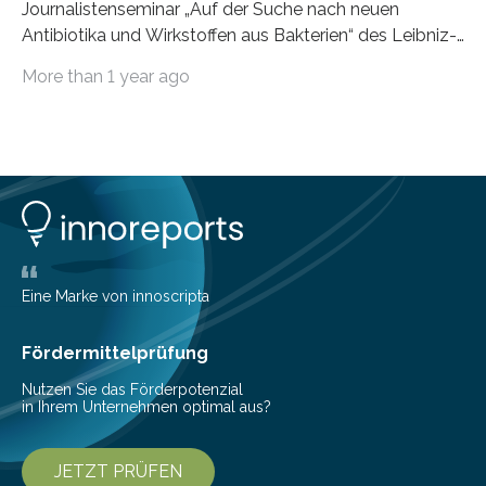
Journalistenseminar „Auf der Suche nach neuen
Antibiotika und Wirkstoffen aus Bakterien“ des Leibniz-
Instituts DSMZ in Braunschweig am 14. November
More than 1 year ago
2024. Eine zunehmende und besorgniserregende
Antibiotika-Krise bedroht Menschen weltweit. Global
kommt es immer häufiger zu Antibiotika-Resistenzen
und Millionen Menschen versterben daran.
Arbeitsgruppen von Wissenschaftlern sind weltweit auf
der Suche nach neuen Antibiotika. In diesem Bereich
forschen auch die Mitarbeitenden der Abteilung
Bioressourcen für die Bioökonomie und
Gesundheitsforschung unter der Leitung von Prof. Dr.
Eine Marke von innoscripta
Yvonne Mast am Leibniz-Institut DSMZ-Deutsche
Sammlung von Mikroorganismen…
Fördermittelprüfung
Nutzen Sie das Förderpotenzial
in Ihrem Unternehmen optimal aus?
JETZT PRÜFEN