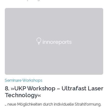
Universität Berlin lädt vom 3. bis 7. März 2025 zur „AI
Week – Lehren, Lernen und Prüfen mit Künstlicher
Intelligenz“ ein. Diese richtet sich bundesweit an
Hochschullehrende, Mitarbeitende in Service-
Einrichtungen und Studierende, die sich für den Einsatz
von Künstlicher Intelligenz (KI) in der Hochschulbildung
interessieren. Die „AI Week“ umfasst Workshops,
Praxisbeispiele und Diskussionsrunden zu aktuellen
Themen rund um KI in der…
Seminare Workshops
8. »UKP Workshop – Ultrafast Laser
Technology«
… neue Möglichkeiten durch individuelle Strahlformung.