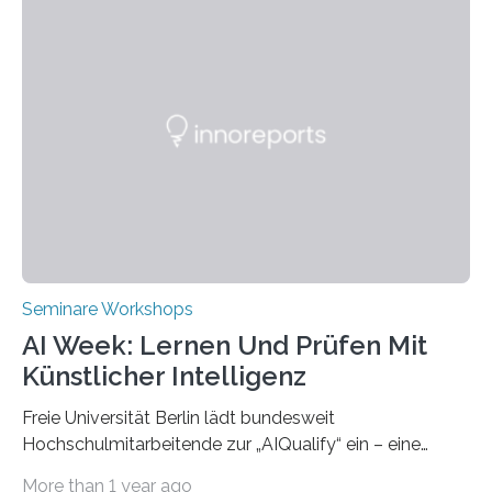
Technische Hochschule Würzburg-Schweinfurt
(THWS) gemeinsam mit der langjährigen, strategischen
Partnerhochschule National Kaohsiung University of
Science and Technology (NKUST), Taiwan, eine
internationale Konferenz in Kaohsiung veranstaltet. Die
beiden Hochschulpräsidenten Prof. Dr. Jean Meyer
(THWS) und Prof. Dr. Ching-Yu Yang (NKUST)
eröffneten die „Conference on Shaping Sustainability
Transformation and Strategies“…
Seminare Workshops
AI Week: Lernen Und Prüfen Mit
Künstlicher Intelligenz
Freie Universität Berlin lädt bundesweit
Hochschulmitarbeitende zur „AIQualify“ ein – eine
Qualifizierungsreihe zu KI in der Lehre Die Freie
More than 1 year ago