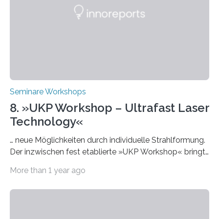
interessieren. Die „AI Week“ umfasst Workshops,
Praxisbeispiele und Diskussionsrunden zu aktuellen
Themen rund um KI in der…
Seminare Workshops
8. »UKP Workshop – Ultrafast Laser
Technology«
… neue Möglichkeiten durch individuelle Strahlformung.
Der inzwischen fest etablierte »UKP Workshop« bringt
alle zwei Jahre führende Expertinnen und Experten der
More than 1 year ago
Ultrakurzpulslaser-Technologie zusammen. Am 8. und
9. April 2025 findet der mittlerweile 8. UKP Workshop in
Aachen statt, bei dem die neuesten Entwicklungen im
Bereich der Ultrakurzpulslaser-Technologie vorgestellt