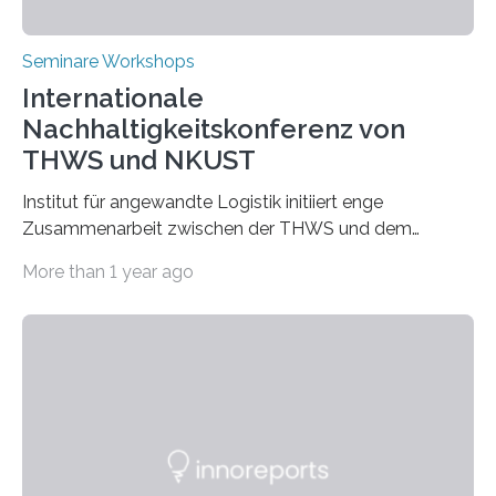
Seminare Workshops
Internationale
Nachhaltigkeitskonferenz von
THWS und NKUST
Institut für angewandte Logistik initiiert enge
Zusammenarbeit zwischen der THWS und dem
Deutschen Institut in Taiwans Hauptstadt Taipeh
More than 1 year ago
Transformation von Hochschulen und Unternehmen zu
mehr Nachhaltigkeit fördern: Mit diesem Ziel hat die
Technische Hochschule Würzburg-Schweinfurt
(THWS) gemeinsam mit der langjährigen, strategischen
Partnerhochschule National Kaohsiung University of
Science and Technology (NKUST), Taiwan, eine
internationale Konferenz in Kaohsiung veranstaltet. Die
beiden Hochschulpräsidenten Prof. Dr. Jean Meyer
(THWS) und Prof. Dr. Ching-Yu Yang (NKUST)