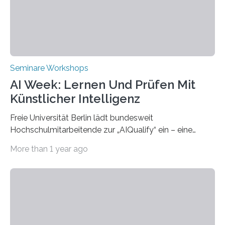
eröffneten die „Conference on Shaping Sustainability
Transformation and Strategies“…
Seminare Workshops
AI Week: Lernen Und Prüfen Mit
Künstlicher Intelligenz
Freie Universität Berlin lädt bundesweit
Hochschulmitarbeitende zur „AIQualify“ ein – eine
Qualifizierungsreihe zu KI in der Lehre Die Freie
More than 1 year ago
Universität Berlin lädt vom 3. bis 7. März 2025 zur „AI
Week – Lehren, Lernen und Prüfen mit Künstlicher
Intelligenz“ ein. Diese richtet sich bundesweit an
Hochschullehrende, Mitarbeitende in Service-
Einrichtungen und Studierende, die sich für den Einsatz
von Künstlicher Intelligenz (KI) in der Hochschulbildung