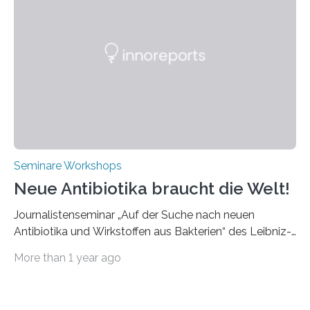
werden. Etwa 20 internationale Referierende bieten
praxisbezogene Vorträge über Anwendungen und
Bearbeitungsverfahren der UKP-Laser. Der Fokus liegt
diesmal auf innovativen Strahlformungslösungen, die
speziell für unterschiedliche Prozesse optimiert sind.
Dies eröffnet neue Möglichkeiten…
Seminare Workshops
Neue Antibiotika braucht die Welt!
Journalistenseminar „Auf der Suche nach neuen
Antibiotika und Wirkstoffen aus Bakterien“ des Leibniz-
Instituts DSMZ in Braunschweig am 14. November
More than 1 year ago
2024. Eine zunehmende und besorgniserregende
Antibiotika-Krise bedroht Menschen weltweit. Global
kommt es immer häufiger zu Antibiotika-Resistenzen