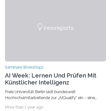
(THWS) gemeinsam mit der langjährigen, strategischen
Partnerhochschule National Kaohsiung University of
Science and Technology (NKUST), Taiwan, eine
internationale Konferenz in Kaohsiung veranstaltet. Die
beiden Hochschulpräsidenten Prof. Dr. Jean Meyer
(THWS) und Prof. Dr. Ching-Yu Yang (NKUST)
eröffneten die „Conference on Shaping Sustainability
Transformation and Strategies“…
Seminare Workshops
AI Week: Lernen Und Prüfen Mit
Künstlicher Intelligenz
Freie Universität Berlin lädt bundesweit
Hochschulmitarbeitende zur „AIQualify“ ein – eine
Qualifizierungsreihe zu KI in der Lehre Die Freie
More than 1 year ago
Universität Berlin lädt vom 3. bis 7. März 2025 zur „AI