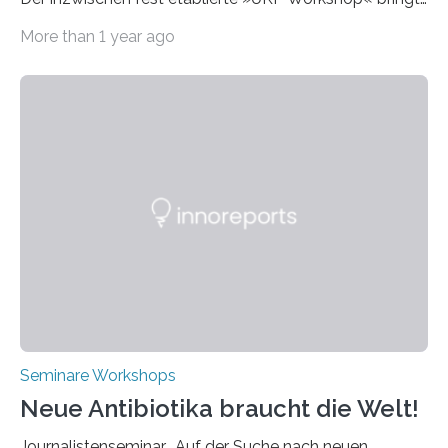
alle zwei Jahre führende Expertinnen und Experten der
More than 1 year ago
Ultrakurzpulslaser-Technologie zusammen. Am 8. und
9. April 2025 findet der mittlerweile 8. UKP Workshop in
Aachen statt, bei dem die neuesten Entwicklungen im
Bereich der Ultrakurzpulslaser-Technologie vorgestellt
werden. Etwa 20 internationale Referierende bieten
praxisbezogene Vorträge über Anwendungen und
Bearbeitungsverfahren der UKP-Laser. Der Fokus liegt
diesmal auf innovativen Strahlformungslösungen, die
speziell für unterschiedliche Prozesse optimiert sind.
Dies eröffnet neue Möglichkeiten…
Seminare Workshops
Neue Antibiotika braucht die Welt!
Journalistenseminar „Auf der Suche nach neuen