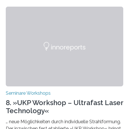
Week – Lehren, Lernen und Prüfen mit Künstlicher
Intelligenz“ ein. Diese richtet sich bundesweit an
Hochschullehrende, Mitarbeitende in Service-
Einrichtungen und Studierende, die sich für den Einsatz
von Künstlicher Intelligenz (KI) in der Hochschulbildung
interessieren. Die „AI Week“ umfasst Workshops,
Praxisbeispiele und Diskussionsrunden zu aktuellen
Themen rund um KI in der…
Seminare Workshops
8. »UKP Workshop – Ultrafast Laser
Technology«
… neue Möglichkeiten durch individuelle Strahlformung.
Der inzwischen fest etablierte »UKP Workshop« bringt