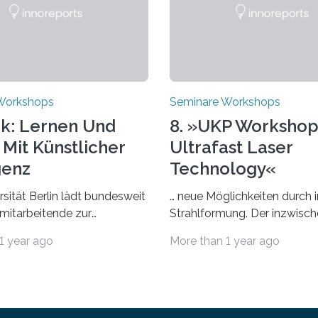
Workshops
Seminare Workshops
k: Lernen Und
8. »UKP Workshop
 Mit Künstlicher
Ultrafast Laser
genz
Technology«
rsität Berlin lädt bundesweit
… neue Möglichkeiten durch i
mitarbeitende zur
Strahlformung. Der inzwisch
 ein – eine
etablierte »UKP Workshop« b
1 year ago
More than 1 year ago
ungsreihe zu KI in der Lehre
zwei Jahre führende Experti
niversität Berlin lädt vom 3.
Experten der Ultrakurzpulsla
z 2025 zur „AI Week – Lehren,
Technologie zusammen. Am 
 Prüfen mit Künstlicher
April 2025 findet der mittlerw
 ein. Diese richtet sich
UKP Workshop in Aachen sta