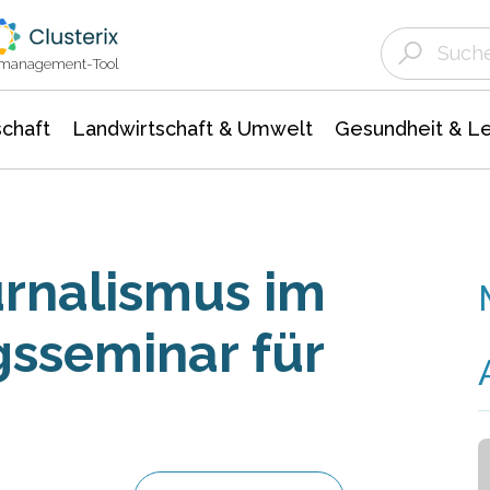
Landwirtschaft & Umwelt
Gesundheit &
Agrar- Forstwissenschaften
Unternehmensmeldungen
Biowissenschafte
Ökologie Umwelt- Naturschutz
ktmanagement-Tool
chaft
Landwirtschaft & Umwelt
Gesundheit & L
rnalismus im
gsseminar für