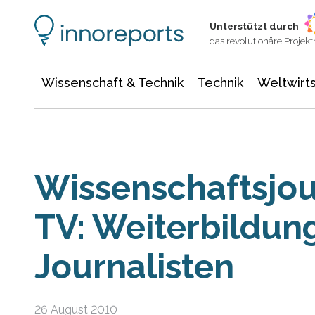
Wissenschaft & Technik
Informationstechnologie
Energie & Elektrotechnik
Unterstützt durch
das revolutionäre Proje
Wissenschaft & Technik
Technik
Weltwirts
Wissenschaftsjou
TV: Weiterbildun
Journalisten
26 August 2010