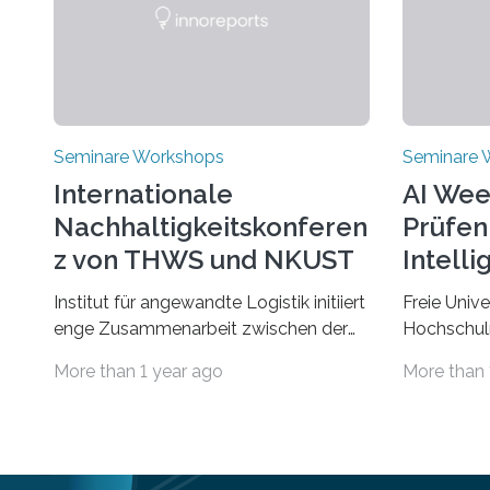
Seminare Workshops
Seminare 
Internationale
AI Wee
Nachhaltigkeitskonferen
Prüfen
z von THWS und NKUST
Intelli
Institut für angewandte Logistik initiiert
Freie Unive
enge Zusammenarbeit zwischen der
Hochschul
THWS und dem Deutschen Institut in
„AIQualify“
More than 1 year ago
More than 
Taiwans Hauptstadt Taipeh
Qualifizier
Transformation von Hochschulen und
Die Freie U
Unternehmen zu mehr Nachhaltigkeit
bis 7. Mär
fördern: Mit diesem Ziel hat die
Lernen und
Technische Hochschule Würzburg-
Intelligenz“