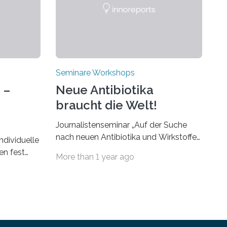
Seminare Workshops
 –
Neue Antibiotika
braucht die Welt!
Journalistenseminar „Auf der Suche
nach neuen Antibiotika und Wirkstoffen
ndividuelle
aus Bakterien“ des Leibniz-Instituts
en fest
More than 1 year ago
DSMZ in Braunschweig am 14.
ringt alle
November 2024. Eine zunehmende
nnen und
und besorgniserregende Antibiotika-
ser-
Krise bedroht Menschen weltweit.
8. und 9.
Global kommt es immer häufiger zu
eile 8.
Antibiotika-Resistenzen und Millionen
tt, bei