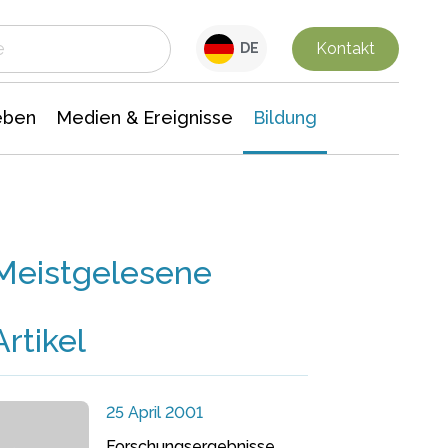
 Leben
Medien & Ereignisse
Interdisziplinäre Forschung
Veranstaltungsnachrichten
n Chemie
Gesellschaftswissenschaften
Kontakt
DE
eben
Medien & Ereignisse
Bildung
Meistgelesene
Artikel
25 April 2001
Forschungsergebnisse