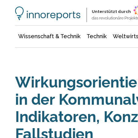
Wissenschaft & Technik
Informationstechnologie
Energie & Elektrotechnik
Unterstützt durch
das revolutionäre Proje
Wissenschaft & Technik
Technik
Weltwirts
Wirkungsorientie
in der Kommunal
Indikatoren, Kon
Fallstudien