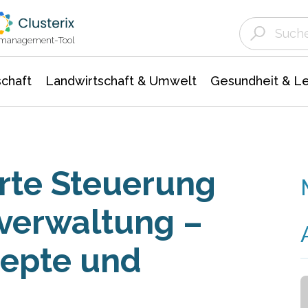
Landwirtschaft & Umwelt
Gesundheit &
Agrar- Forstwissenschaften
Unternehmensmeldungen
Biowissenschafte
Ökologie Umwelt- Naturschutz
ktmanagement-Tool
chaft
Landwirtschaft & Umwelt
Gesundheit & L
rte Steuerung
verwaltung –
zepte und