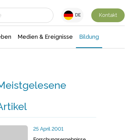
 Leben
Medien & Ereignisse
Interdisziplinäre Forschung
Veranstaltungsnachrichten
n Chemie
Gesellschaftswissenschaften
Kontakt
DE
eben
Medien & Ereignisse
Bildung
Meistgelesene
Artikel
25 April 2001
Forschungsergebnisse