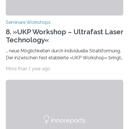
Seminare Workshops
8. »UKP Workshop – Ultrafast Laser
Technology«
… neue Möglichkeiten durch individuelle Strahlformung.
Der inzwischen fest etablierte »UKP Workshop« bringt
alle zwei Jahre führende Expertinnen und Experten der
More than 1 year ago
Ultrakurzpulslaser-Technologie zusammen. Am 8. und
9. April 2025 findet der mittlerweile 8. UKP Workshop in
Aachen statt, bei dem die neuesten Entwicklungen im
Bereich der Ultrakurzpulslaser-Technologie vorgestellt
werden. Etwa 20 internationale Referierende bieten
praxisbezogene Vorträge über Anwendungen und
Bearbeitungsverfahren der UKP-Laser. Der Fokus liegt
diesmal auf innovativen Strahlformungslösungen, die
speziell für unterschiedliche Prozesse optimiert sind.