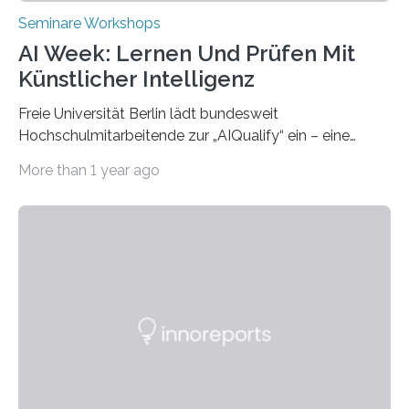
Seminare Workshops
AI Week: Lernen Und Prüfen Mit
Künstlicher Intelligenz
Freie Universität Berlin lädt bundesweit
Hochschulmitarbeitende zur „AIQualify“ ein – eine
Qualifizierungsreihe zu KI in der Lehre Die Freie
More than 1 year ago
Universität Berlin lädt vom 3. bis 7. März 2025 zur „AI
Week – Lehren, Lernen und Prüfen mit Künstlicher
Intelligenz“ ein. Diese richtet sich bundesweit an
Hochschullehrende, Mitarbeitende in Service-
Einrichtungen und Studierende, die sich für den Einsatz
von Künstlicher Intelligenz (KI) in der Hochschulbildung
interessieren. Die „AI Week“ umfasst Workshops,
Praxisbeispiele und Diskussionsrunden zu aktuellen
Themen rund um KI in der…