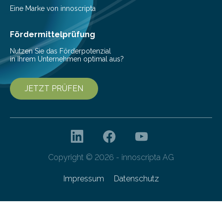
Gesundheitsforschung unter der Leitung von Prof. Dr.
Eine Marke von innoscripta
Yvonne Mast am Leibniz-Institut DSMZ-Deutsche
Sammlung von Mikroorganismen…
Fördermittelprüfung
Nutzen Sie das Förderpotenzial
in Ihrem Unternehmen optimal aus?
JETZT PRÜFEN
Copyright © 2026 - innoscripta AG
Impressum
Datenschutz