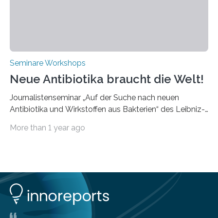
Dies eröffnet neue Möglichkeiten…
Seminare Workshops
Neue Antibiotika braucht die Welt!
Journalistenseminar „Auf der Suche nach neuen
Antibiotika und Wirkstoffen aus Bakterien“ des Leibniz-
Instituts DSMZ in Braunschweig am 14. November
More than 1 year ago
2024. Eine zunehmende und besorgniserregende
Antibiotika-Krise bedroht Menschen weltweit. Global
kommt es immer häufiger zu Antibiotika-Resistenzen
und Millionen Menschen versterben daran.
Arbeitsgruppen von Wissenschaftlern sind weltweit auf
der Suche nach neuen Antibiotika. In diesem Bereich
forschen auch die Mitarbeitenden der Abteilung
Bioressourcen für die Bioökonomie und