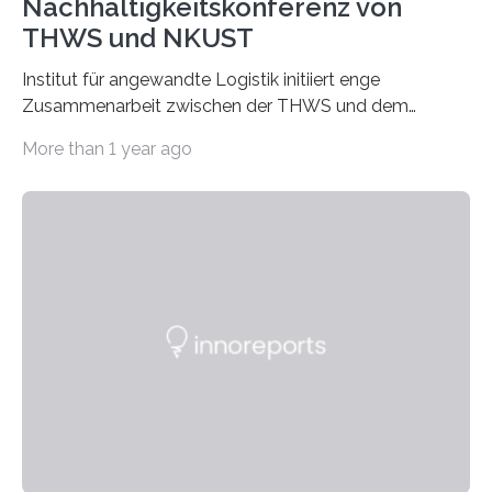
Nachhaltigkeitskonferenz von
THWS und NKUST
Institut für angewandte Logistik initiiert enge
Zusammenarbeit zwischen der THWS und dem
Deutschen Institut in Taiwans Hauptstadt Taipeh
More than 1 year ago
Transformation von Hochschulen und Unternehmen zu
mehr Nachhaltigkeit fördern: Mit diesem Ziel hat die
Technische Hochschule Würzburg-Schweinfurt
(THWS) gemeinsam mit der langjährigen, strategischen
Partnerhochschule National Kaohsiung University of
Science and Technology (NKUST), Taiwan, eine
internationale Konferenz in Kaohsiung veranstaltet. Die
beiden Hochschulpräsidenten Prof. Dr. Jean Meyer
(THWS) und Prof. Dr. Ching-Yu Yang (NKUST)
eröffneten die „Conference on Shaping Sustainability
Transformation and Strategies“…