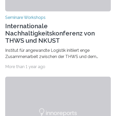
Seminare Workshops
Internationale
Nachhaltigkeitskonferenz von
THWS und NKUST
Institut für angewandte Logistik initiiert enge
Zusammenarbeit zwischen der THWS und dem
Deutschen Institut in Taiwans Hauptstadt Taipeh
More than 1 year ago
Transformation von Hochschulen und Unternehmen zu
mehr Nachhaltigkeit fördern: Mit diesem Ziel hat die
Technische Hochschule Würzburg-Schweinfurt
(THWS) gemeinsam mit der langjährigen, strategischen
Partnerhochschule National Kaohsiung University of
Science and Technology (NKUST), Taiwan, eine
internationale Konferenz in Kaohsiung veranstaltet. Die
beiden Hochschulpräsidenten Prof. Dr. Jean Meyer