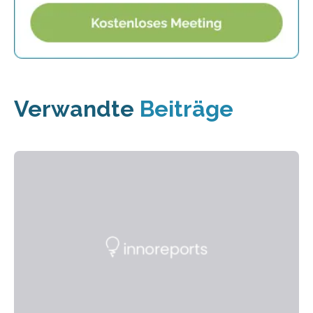
Verwandte
Beiträge