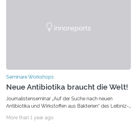
werden. Etwa 20 internationale Referierende bieten
praxisbezogene Vorträge über Anwendungen und
Bearbeitungsverfahren der UKP-Laser. Der Fokus liegt
diesmal auf innovativen Strahlformungslösungen, die
speziell für unterschiedliche Prozesse optimiert sind.
Dies eröffnet neue Möglichkeiten…
Seminare Workshops
Neue Antibiotika braucht die Welt!
Journalistenseminar „Auf der Suche nach neuen
Antibiotika und Wirkstoffen aus Bakterien“ des Leibniz-
Instituts DSMZ in Braunschweig am 14. November
More than 1 year ago
2024. Eine zunehmende und besorgniserregende
Antibiotika-Krise bedroht Menschen weltweit. Global
kommt es immer häufiger zu Antibiotika-Resistenzen