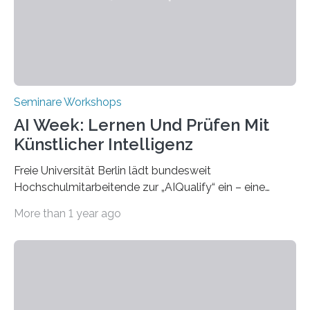
(THWS) und Prof. Dr. Ching-Yu Yang (NKUST)
eröffneten die „Conference on Shaping Sustainability
Transformation and Strategies“…
Seminare Workshops
AI Week: Lernen Und Prüfen Mit
Künstlicher Intelligenz
Freie Universität Berlin lädt bundesweit
Hochschulmitarbeitende zur „AIQualify“ ein – eine
Qualifizierungsreihe zu KI in der Lehre Die Freie
More than 1 year ago
Universität Berlin lädt vom 3. bis 7. März 2025 zur „AI
Week – Lehren, Lernen und Prüfen mit Künstlicher
Intelligenz“ ein. Diese richtet sich bundesweit an
Hochschullehrende, Mitarbeitende in Service-
Einrichtungen und Studierende, die sich für den Einsatz
von Künstlicher Intelligenz (KI) in der Hochschulbildung