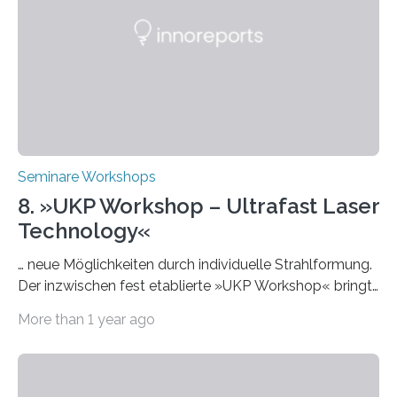
interessieren. Die „AI Week“ umfasst Workshops,
Praxisbeispiele und Diskussionsrunden zu aktuellen
Themen rund um KI in der…
Seminare Workshops
8. »UKP Workshop – Ultrafast Laser
Technology«
… neue Möglichkeiten durch individuelle Strahlformung.
Der inzwischen fest etablierte »UKP Workshop« bringt
alle zwei Jahre führende Expertinnen und Experten der
More than 1 year ago
Ultrakurzpulslaser-Technologie zusammen. Am 8. und
9. April 2025 findet der mittlerweile 8. UKP Workshop in
Aachen statt, bei dem die neuesten Entwicklungen im
Bereich der Ultrakurzpulslaser-Technologie vorgestellt