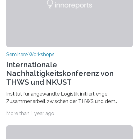
Seminare Workshops
Internationale
Nachhaltigkeitskonferenz von
THWS und NKUST
Institut für angewandte Logistik initiiert enge
Zusammenarbeit zwischen der THWS und dem
Deutschen Institut in Taiwans Hauptstadt Taipeh
More than 1 year ago
Transformation von Hochschulen und Unternehmen zu
mehr Nachhaltigkeit fördern: Mit diesem Ziel hat die
Technische Hochschule Würzburg-Schweinfurt
(THWS) gemeinsam mit der langjährigen, strategischen