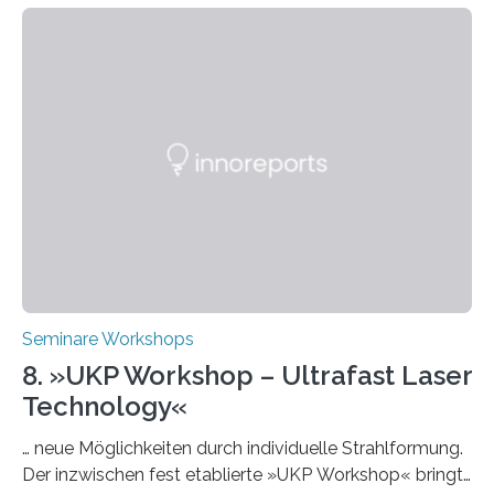
Week – Lehren, Lernen und Prüfen mit Künstlicher
Intelligenz“ ein. Diese richtet sich bundesweit an
Hochschullehrende, Mitarbeitende in Service-
Einrichtungen und Studierende, die sich für den Einsatz
von Künstlicher Intelligenz (KI) in der Hochschulbildung
interessieren. Die „AI Week“ umfasst Workshops,
Praxisbeispiele und Diskussionsrunden zu aktuellen
Themen rund um KI in der…
Seminare Workshops
8. »UKP Workshop – Ultrafast Laser
Technology«
… neue Möglichkeiten durch individuelle Strahlformung.
Der inzwischen fest etablierte »UKP Workshop« bringt