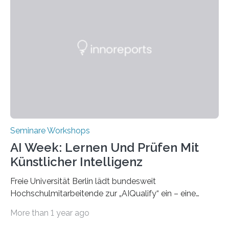
Partnerhochschule National Kaohsiung University of
Science and Technology (NKUST), Taiwan, eine
internationale Konferenz in Kaohsiung veranstaltet. Die
beiden Hochschulpräsidenten Prof. Dr. Jean Meyer
(THWS) und Prof. Dr. Ching-Yu Yang (NKUST)
eröffneten die „Conference on Shaping Sustainability
Transformation and Strategies“…
Seminare Workshops
AI Week: Lernen Und Prüfen Mit
Künstlicher Intelligenz
Freie Universität Berlin lädt bundesweit
Hochschulmitarbeitende zur „AIQualify“ ein – eine
Qualifizierungsreihe zu KI in der Lehre Die Freie
More than 1 year ago
Universität Berlin lädt vom 3. bis 7. März 2025 zur „AI