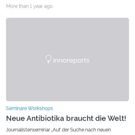
alle zwei Jahre führende Expertinnen und Experten der
More than 1 year ago
Ultrakurzpulslaser-Technologie zusammen. Am 8. und
9. April 2025 findet der mittlerweile 8. UKP Workshop in
Aachen statt, bei dem die neuesten Entwicklungen im
Bereich der Ultrakurzpulslaser-Technologie vorgestellt
werden. Etwa 20 internationale Referierende bieten
praxisbezogene Vorträge über Anwendungen und
Bearbeitungsverfahren der UKP-Laser. Der Fokus liegt
diesmal auf innovativen Strahlformungslösungen, die
speziell für unterschiedliche Prozesse optimiert sind.
Dies eröffnet neue Möglichkeiten…
Seminare Workshops
Neue Antibiotika braucht die Welt!
Journalistenseminar „Auf der Suche nach neuen