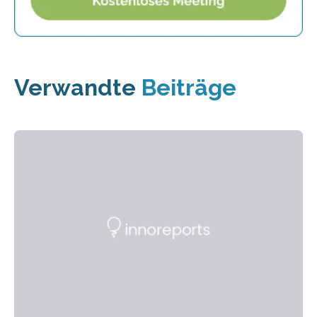
Verwandte
Beiträge