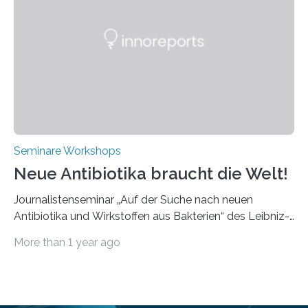
praxisbezogene Vorträge über Anwendungen und
Bearbeitungsverfahren der UKP-Laser. Der Fokus liegt
diesmal auf innovativen Strahlformungslösungen, die
speziell für unterschiedliche Prozesse optimiert sind.
Dies eröffnet neue Möglichkeiten…
Seminare Workshops
Neue Antibiotika braucht die Welt!
Journalistenseminar „Auf der Suche nach neuen
Antibiotika und Wirkstoffen aus Bakterien“ des Leibniz-
Instituts DSMZ in Braunschweig am 14. November
More than 1 year ago
2024. Eine zunehmende und besorgniserregende
Antibiotika-Krise bedroht Menschen weltweit. Global
kommt es immer häufiger zu Antibiotika-Resistenzen
und Millionen Menschen versterben daran.