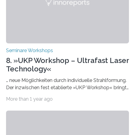
Praxisbeispiele und Diskussionsrunden zu aktuellen
Themen rund um KI in der…
Seminare Workshops
8. »UKP Workshop – Ultrafast Laser
Technology«
… neue Möglichkeiten durch individuelle Strahlformung.
Der inzwischen fest etablierte »UKP Workshop« bringt
alle zwei Jahre führende Expertinnen und Experten der
More than 1 year ago
Ultrakurzpulslaser-Technologie zusammen. Am 8. und
9. April 2025 findet der mittlerweile 8. UKP Workshop in
Aachen statt, bei dem die neuesten Entwicklungen im
Bereich der Ultrakurzpulslaser-Technologie vorgestellt
werden. Etwa 20 internationale Referierende bieten