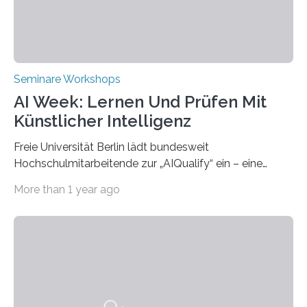
eröffneten die „Conference on Shaping Sustainability
Transformation and Strategies“…
Seminare Workshops
AI Week: Lernen Und Prüfen Mit
Künstlicher Intelligenz
Freie Universität Berlin lädt bundesweit
Hochschulmitarbeitende zur „AIQualify“ ein – eine
Qualifizierungsreihe zu KI in der Lehre Die Freie
More than 1 year ago
Universität Berlin lädt vom 3. bis 7. März 2025 zur „AI
Week – Lehren, Lernen und Prüfen mit Künstlicher
Intelligenz“ ein. Diese richtet sich bundesweit an
Hochschullehrende, Mitarbeitende in Service-
Einrichtungen und Studierende, die sich für den Einsatz
von Künstlicher Intelligenz (KI) in der Hochschulbildung
interessieren. Die „AI Week“ umfasst Workshops,