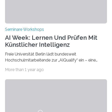
eröffneten die „Conference on Shaping Sustainability
Transformation and Strategies“…
Seminare Workshops
AI Week: Lernen Und Prüfen Mit
Künstlicher Intelligenz
Freie Universität Berlin lädt bundesweit
Hochschulmitarbeitende zur „AIQualify“ ein – eine
Qualifizierungsreihe zu KI in der Lehre Die Freie
More than 1 year ago
Universität Berlin lädt vom 3. bis 7. März 2025 zur „AI
Week – Lehren, Lernen und Prüfen mit Künstlicher
Intelligenz“ ein. Diese richtet sich bundesweit an
Hochschullehrende, Mitarbeitende in Service-
Einrichtungen und Studierende, die sich für den Einsatz
von Künstlicher Intelligenz (KI) in der Hochschulbildung
interessieren. Die „AI Week“ umfasst Workshops,