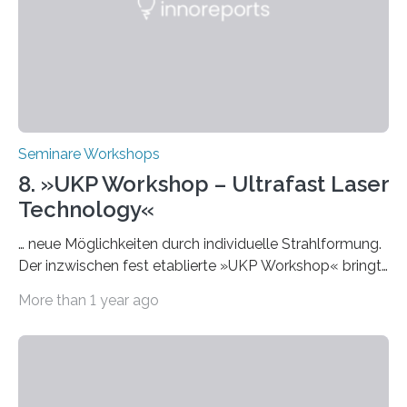
Praxisbeispiele und Diskussionsrunden zu aktuellen
Themen rund um KI in der…
Seminare Workshops
8. »UKP Workshop – Ultrafast Laser
Technology«
… neue Möglichkeiten durch individuelle Strahlformung.
Der inzwischen fest etablierte »UKP Workshop« bringt
alle zwei Jahre führende Expertinnen und Experten der
More than 1 year ago
Ultrakurzpulslaser-Technologie zusammen. Am 8. und
9. April 2025 findet der mittlerweile 8. UKP Workshop in
Aachen statt, bei dem die neuesten Entwicklungen im
Bereich der Ultrakurzpulslaser-Technologie vorgestellt
werden. Etwa 20 internationale Referierende bieten