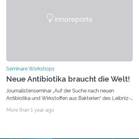
praxisbezogene Vorträge über Anwendungen und
Bearbeitungsverfahren der UKP-Laser. Der Fokus liegt
diesmal auf innovativen Strahlformungslösungen, die
speziell für unterschiedliche Prozesse optimiert sind.
Dies eröffnet neue Möglichkeiten…
Seminare Workshops
Neue Antibiotika braucht die Welt!
Journalistenseminar „Auf der Suche nach neuen
Antibiotika und Wirkstoffen aus Bakterien“ des Leibniz-
Instituts DSMZ in Braunschweig am 14. November
More than 1 year ago
2024. Eine zunehmende und besorgniserregende
Antibiotika-Krise bedroht Menschen weltweit. Global
kommt es immer häufiger zu Antibiotika-Resistenzen
und Millionen Menschen versterben daran.