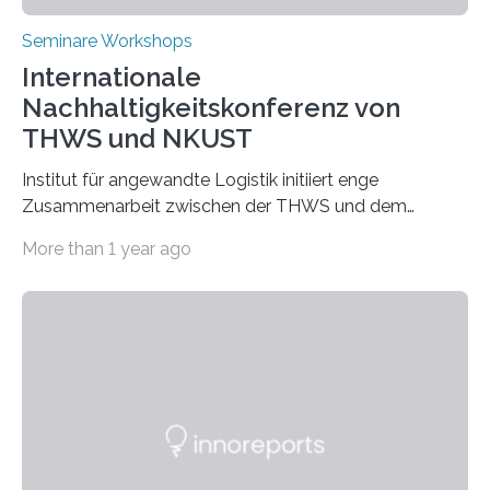
Seminare Workshops
Internationale
Nachhaltigkeitskonferenz von
THWS und NKUST
Institut für angewandte Logistik initiiert enge
Zusammenarbeit zwischen der THWS und dem
Deutschen Institut in Taiwans Hauptstadt Taipeh
More than 1 year ago
Transformation von Hochschulen und Unternehmen zu
mehr Nachhaltigkeit fördern: Mit diesem Ziel hat die
Technische Hochschule Würzburg-Schweinfurt
(THWS) gemeinsam mit der langjährigen, strategischen
Partnerhochschule National Kaohsiung University of
Science and Technology (NKUST), Taiwan, eine
internationale Konferenz in Kaohsiung veranstaltet. Die
beiden Hochschulpräsidenten Prof. Dr. Jean Meyer
(THWS) und Prof. Dr. Ching-Yu Yang (NKUST)