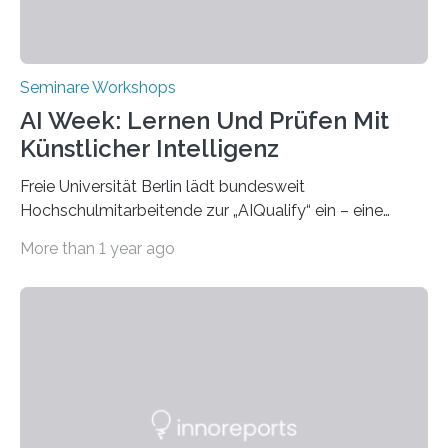
Seminare Workshops
AI Week: Lernen Und Prüfen Mit
Künstlicher Intelligenz
Freie Universität Berlin lädt bundesweit
Hochschulmitarbeitende zur „AIQualify“ ein – eine
Qualifizierungsreihe zu KI in der Lehre Die Freie
More than 1 year ago
Universität Berlin lädt vom 3. bis 7. März 2025 zur „AI
Week – Lehren, Lernen und Prüfen mit Künstlicher
Intelligenz“ ein. Diese richtet sich bundesweit an
Hochschullehrende, Mitarbeitende in Service-
Einrichtungen und Studierende, die sich für den Einsatz
von Künstlicher Intelligenz (KI) in der Hochschulbildung
interessieren. Die „AI Week“ umfasst Workshops,
Praxisbeispiele und Diskussionsrunden zu aktuellen