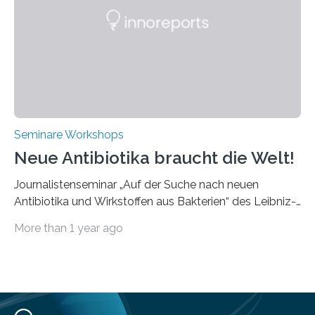
Bearbeitungsverfahren der UKP-Laser. Der Fokus liegt
diesmal auf innovativen Strahlformungslösungen, die
speziell für unterschiedliche Prozesse optimiert sind.
Dies eröffnet neue Möglichkeiten…
Seminare Workshops
Neue Antibiotika braucht die Welt!
Journalistenseminar „Auf der Suche nach neuen
Antibiotika und Wirkstoffen aus Bakterien“ des Leibniz-
Instituts DSMZ in Braunschweig am 14. November
More than 1 year ago
2024. Eine zunehmende und besorgniserregende
Antibiotika-Krise bedroht Menschen weltweit. Global
kommt es immer häufiger zu Antibiotika-Resistenzen
und Millionen Menschen versterben daran.
Arbeitsgruppen von Wissenschaftlern sind weltweit auf