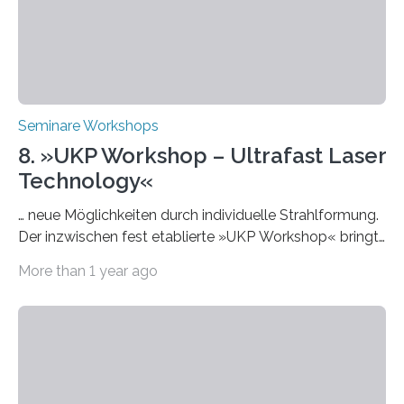
Themen rund um KI in der…
Seminare Workshops
8. »UKP Workshop – Ultrafast Laser
Technology«
… neue Möglichkeiten durch individuelle Strahlformung.
Der inzwischen fest etablierte »UKP Workshop« bringt
alle zwei Jahre führende Expertinnen und Experten der
More than 1 year ago
Ultrakurzpulslaser-Technologie zusammen. Am 8. und
9. April 2025 findet der mittlerweile 8. UKP Workshop in
Aachen statt, bei dem die neuesten Entwicklungen im
Bereich der Ultrakurzpulslaser-Technologie vorgestellt
werden. Etwa 20 internationale Referierende bieten
praxisbezogene Vorträge über Anwendungen und