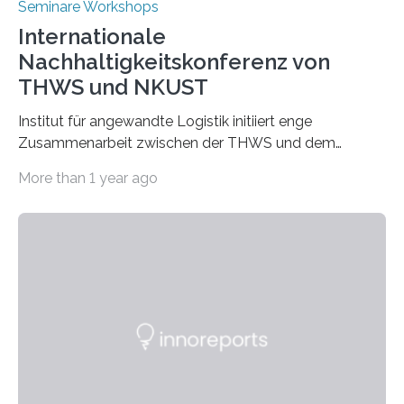
Seminare Workshops
Internationale
Nachhaltigkeitskonferenz von
THWS und NKUST
Institut für angewandte Logistik initiiert enge
Zusammenarbeit zwischen der THWS und dem
Deutschen Institut in Taiwans Hauptstadt Taipeh
More than 1 year ago
Transformation von Hochschulen und Unternehmen zu
mehr Nachhaltigkeit fördern: Mit diesem Ziel hat die
Technische Hochschule Würzburg-Schweinfurt
(THWS) gemeinsam mit der langjährigen, strategischen
Partnerhochschule National Kaohsiung University of
Science and Technology (NKUST), Taiwan, eine
internationale Konferenz in Kaohsiung veranstaltet. Die
beiden Hochschulpräsidenten Prof. Dr. Jean Meyer
(THWS) und Prof. Dr. Ching-Yu Yang (NKUST)
eröffneten die „Conference on Shaping Sustainability
Transformation and Strategies“…