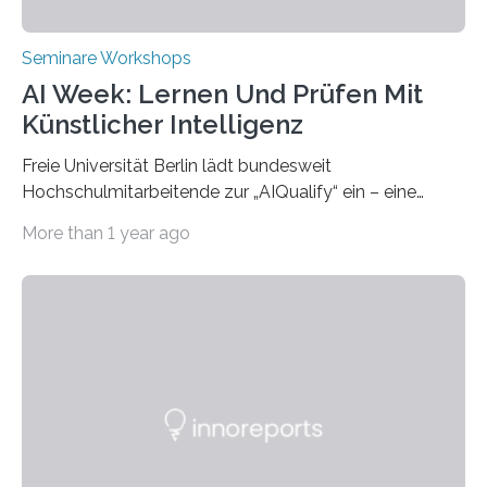
Seminare Workshops
AI Week: Lernen Und Prüfen Mit
Künstlicher Intelligenz
Freie Universität Berlin lädt bundesweit
Hochschulmitarbeitende zur „AIQualify“ ein – eine
Qualifizierungsreihe zu KI in der Lehre Die Freie
More than 1 year ago
Universität Berlin lädt vom 3. bis 7. März 2025 zur „AI
Week – Lehren, Lernen und Prüfen mit Künstlicher
Intelligenz“ ein. Diese richtet sich bundesweit an
Hochschullehrende, Mitarbeitende in Service-
Einrichtungen und Studierende, die sich für den Einsatz
von Künstlicher Intelligenz (KI) in der Hochschulbildung
interessieren. Die „AI Week“ umfasst Workshops,
Praxisbeispiele und Diskussionsrunden zu aktuellen
Themen rund um KI in der…