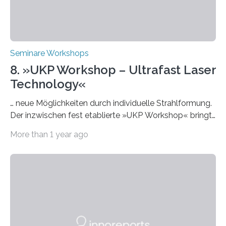
Seminare Workshops
8. »UKP Workshop – Ultrafast Laser
Technology«
… neue Möglichkeiten durch individuelle Strahlformung.
Der inzwischen fest etablierte »UKP Workshop« bringt
alle zwei Jahre führende Expertinnen und Experten der
More than 1 year ago
Ultrakurzpulslaser-Technologie zusammen. Am 8. und
9. April 2025 findet der mittlerweile 8. UKP Workshop in
Aachen statt, bei dem die neuesten Entwicklungen im
Bereich der Ultrakurzpulslaser-Technologie vorgestellt
werden. Etwa 20 internationale Referierende bieten
praxisbezogene Vorträge über Anwendungen und
Bearbeitungsverfahren der UKP-Laser. Der Fokus liegt
diesmal auf innovativen Strahlformungslösungen, die