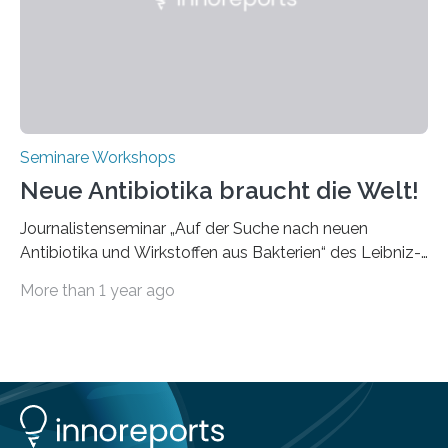
speziell für unterschiedliche Prozesse optimiert sind.
Dies eröffnet neue Möglichkeiten…
Seminare Workshops
Neue Antibiotika braucht die Welt!
Journalistenseminar „Auf der Suche nach neuen
Antibiotika und Wirkstoffen aus Bakterien“ des Leibniz-
Instituts DSMZ in Braunschweig am 14. November
More than 1 year ago
2024. Eine zunehmende und besorgniserregende
Antibiotika-Krise bedroht Menschen weltweit. Global
kommt es immer häufiger zu Antibiotika-Resistenzen
und Millionen Menschen versterben daran.
Arbeitsgruppen von Wissenschaftlern sind weltweit auf
der Suche nach neuen Antibiotika. In diesem Bereich
forschen auch die Mitarbeitenden der Abteilung