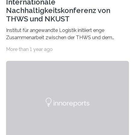
Internationale
Nachhaltigkeitskonferenz von
THWS und NKUST
Institut für angewandte Logistik initiiert enge
Zusammenarbeit zwischen der THWS und dem
Deutschen Institut in Taiwans Hauptstadt Taipeh
More than 1 year ago
Transformation von Hochschulen und Unternehmen zu
mehr Nachhaltigkeit fördern: Mit diesem Ziel hat die
Technische Hochschule Würzburg-Schweinfurt
(THWS) gemeinsam mit der langjährigen, strategischen
Partnerhochschule National Kaohsiung University of
Science and Technology (NKUST), Taiwan, eine
internationale Konferenz in Kaohsiung veranstaltet. Die
beiden Hochschulpräsidenten Prof. Dr. Jean Meyer
(THWS) und Prof. Dr. Ching-Yu Yang (NKUST)
eröffneten die „Conference on Shaping Sustainability
Transformation and Strategies“…