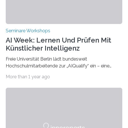
Transformation and Strategies“…
Seminare Workshops
AI Week: Lernen Und Prüfen Mit
Künstlicher Intelligenz
Freie Universität Berlin lädt bundesweit
Hochschulmitarbeitende zur „AIQualify“ ein – eine
Qualifizierungsreihe zu KI in der Lehre Die Freie
More than 1 year ago
Universität Berlin lädt vom 3. bis 7. März 2025 zur „AI
Week – Lehren, Lernen und Prüfen mit Künstlicher
Intelligenz“ ein. Diese richtet sich bundesweit an
Hochschullehrende, Mitarbeitende in Service-
Einrichtungen und Studierende, die sich für den Einsatz
von Künstlicher Intelligenz (KI) in der Hochschulbildung
interessieren. Die „AI Week“ umfasst Workshops,
Praxisbeispiele und Diskussionsrunden zu aktuellen