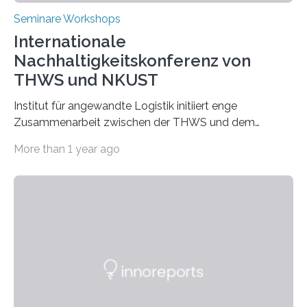
Seminare Workshops
Internationale
Nachhaltigkeitskonferenz von
THWS und NKUST
Institut für angewandte Logistik initiiert enge
Zusammenarbeit zwischen der THWS und dem
Deutschen Institut in Taiwans Hauptstadt Taipeh
More than 1 year ago
Transformation von Hochschulen und Unternehmen zu
mehr Nachhaltigkeit fördern: Mit diesem Ziel hat die
Technische Hochschule Würzburg-Schweinfurt
(THWS) gemeinsam mit der langjährigen, strategischen
Partnerhochschule National Kaohsiung University of
Science and Technology (NKUST), Taiwan, eine
internationale Konferenz in Kaohsiung veranstaltet. Die
beiden Hochschulpräsidenten Prof. Dr. Jean Meyer
(THWS) und Prof. Dr. Ching-Yu Yang (NKUST)
eröffneten die „Conference on Shaping Sustainability