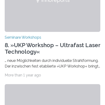
Themen rund um KI in der…
Seminare Workshops
8. »UKP Workshop – Ultrafast Laser
Technology«
… neue Möglichkeiten durch individuelle Strahlformung.
Der inzwischen fest etablierte »UKP Workshop« bringt
alle zwei Jahre führende Expertinnen und Experten der
More than 1 year ago
Ultrakurzpulslaser-Technologie zusammen. Am 8. und
9. April 2025 findet der mittlerweile 8. UKP Workshop in
Aachen statt, bei dem die neuesten Entwicklungen im
Bereich der Ultrakurzpulslaser-Technologie vorgestellt
werden. Etwa 20 internationale Referierende bieten