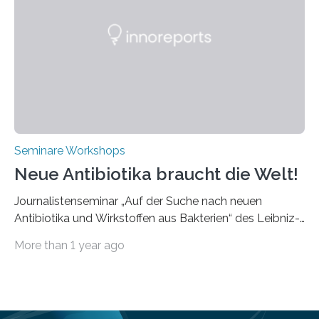
praxisbezogene Vorträge über Anwendungen und
Bearbeitungsverfahren der UKP-Laser. Der Fokus liegt
diesmal auf innovativen Strahlformungslösungen, die
speziell für unterschiedliche Prozesse optimiert sind.
Dies eröffnet neue Möglichkeiten…
Seminare Workshops
Neue Antibiotika braucht die Welt!
Journalistenseminar „Auf der Suche nach neuen
Antibiotika und Wirkstoffen aus Bakterien“ des Leibniz-
Instituts DSMZ in Braunschweig am 14. November
More than 1 year ago
2024. Eine zunehmende und besorgniserregende
Antibiotika-Krise bedroht Menschen weltweit. Global
kommt es immer häufiger zu Antibiotika-Resistenzen
und Millionen Menschen versterben daran.