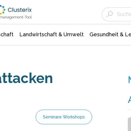
Landwirtschaft & Umwelt
Gesundheit &
Agrar- Forstwissenschaften
Unternehmensmeldungen
Biowissenschafte
Ökologie Umwelt- Naturschutz
ktmanagement-Tool
chaft
Landwirtschaft & Umwelt
Gesundheit & L
attacken
Seminare Workshops