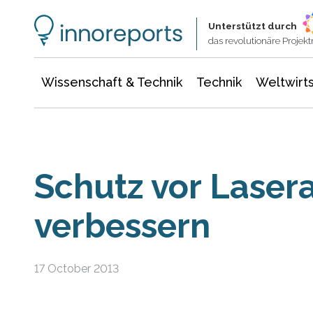
Wissenschaft & Technik
Informationstechnologie
Energie & Elektrotechnik
Unterstützt durch
das revolutionäre Proje
Wissenschaft & Technik
Technik
Weltwirts
Schutz vor Laser
verbessern
17 October 2013