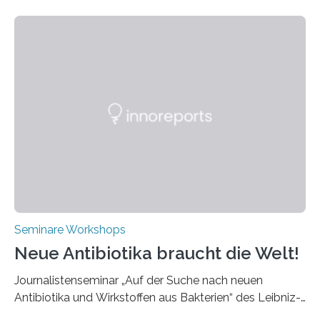
9. April 2025 findet der mittlerweile 8. UKP Workshop in
Aachen statt, bei dem die neuesten Entwicklungen im
Bereich der Ultrakurzpulslaser-Technologie vorgestellt
werden. Etwa 20 internationale Referierende bieten
praxisbezogene Vorträge über Anwendungen und
Bearbeitungsverfahren der UKP-Laser. Der Fokus liegt
diesmal auf innovativen Strahlformungslösungen, die
speziell für unterschiedliche Prozesse optimiert sind.
Dies eröffnet neue Möglichkeiten…
Seminare Workshops
Neue Antibiotika braucht die Welt!
Journalistenseminar „Auf der Suche nach neuen
Antibiotika und Wirkstoffen aus Bakterien“ des Leibniz-
Instituts DSMZ in Braunschweig am 14. November