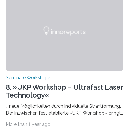
Hochschullehrende, Mitarbeitende in Service-
Einrichtungen und Studierende, die sich für den Einsatz
von Künstlicher Intelligenz (KI) in der Hochschulbildung
interessieren. Die „AI Week“ umfasst Workshops,
Praxisbeispiele und Diskussionsrunden zu aktuellen
Themen rund um KI in der…
Seminare Workshops
8. »UKP Workshop – Ultrafast Laser
Technology«
… neue Möglichkeiten durch individuelle Strahlformung.
Der inzwischen fest etablierte »UKP Workshop« bringt
alle zwei Jahre führende Expertinnen und Experten der
More than 1 year ago
Ultrakurzpulslaser-Technologie zusammen. Am 8. und