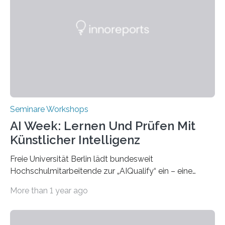
Science and Technology (NKUST), Taiwan, eine
internationale Konferenz in Kaohsiung veranstaltet. Die
beiden Hochschulpräsidenten Prof. Dr. Jean Meyer
(THWS) und Prof. Dr. Ching-Yu Yang (NKUST)
eröffneten die „Conference on Shaping Sustainability
Transformation and Strategies“…
Seminare Workshops
AI Week: Lernen Und Prüfen Mit
Künstlicher Intelligenz
Freie Universität Berlin lädt bundesweit
Hochschulmitarbeitende zur „AIQualify“ ein – eine
Qualifizierungsreihe zu KI in der Lehre Die Freie
More than 1 year ago
Universität Berlin lädt vom 3. bis 7. März 2025 zur „AI
Week – Lehren, Lernen und Prüfen mit Künstlicher
Intelligenz“ ein. Diese richtet sich bundesweit an