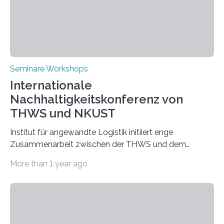
Seminare Workshops
Internationale
Nachhaltigkeitskonferenz von
THWS und NKUST
Institut für angewandte Logistik initiiert enge
Zusammenarbeit zwischen der THWS und dem
Deutschen Institut in Taiwans Hauptstadt Taipeh
More than 1 year ago
Transformation von Hochschulen und Unternehmen zu
mehr Nachhaltigkeit fördern: Mit diesem Ziel hat die
Technische Hochschule Würzburg-Schweinfurt
(THWS) gemeinsam mit der langjährigen, strategischen
Partnerhochschule National Kaohsiung University of