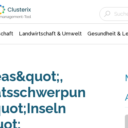
Landwirtschaft & Umwelt
Gesundheit &
Agrar- Forstwissenschaften
Unternehmensmeldungen
Biowissenschafte
Ökologie Umwelt- Naturschutz
ktmanagement-Tool
chaft
Landwirtschaft & Umwelt
Gesundheit & L
as&quot;,
tätsschwerpun
uot;Inseln
uot;