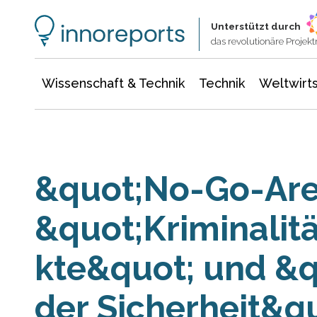
Wissenschaft & Technik
Informationstechnologie
Energie & Elektrotechnik
Unterstützt durch
das revolutionäre Proje
Wissenschaft & Technik
Technik
Weltwirts
&quot;No-Go-Are
&quot;Kriminali
kte&quot; und &q
der Sicherheit&q