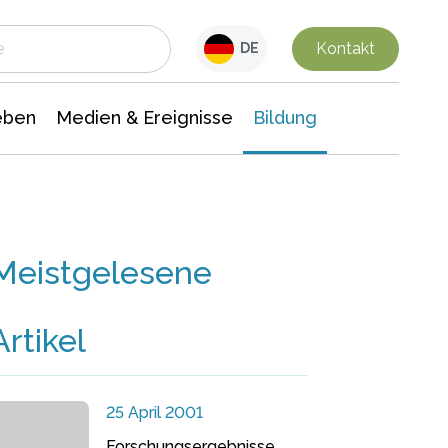
 Leben
Medien & Ereignisse
Interdisziplinäre Forschung
Veranstaltungsnachrichten
n Chemie
Gesellschaftswissenschaften
Kontakt
DE
eben
Medien & Ereignisse
Bildung
Meistgelesene
Artikel
25 April 2001
Forschungsergebnisse