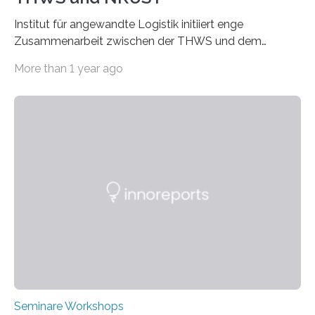
Institut für angewandte Logistik initiiert enge
Zusammenarbeit zwischen der THWS und dem
Deutschen Institut in Taiwans Hauptstadt Taipeh
More than 1 year ago
Transformation von Hochschulen und Unternehmen zu
mehr Nachhaltigkeit fördern: Mit diesem Ziel hat die
Technische Hochschule Würzburg-Schweinfurt
(THWS) gemeinsam mit der langjährigen, strategischen
Partnerhochschule National Kaohsiung University of
Science and Technology (NKUST), Taiwan, eine
internationale Konferenz in Kaohsiung veranstaltet. Die
beiden Hochschulpräsidenten Prof. Dr. Jean Meyer
(THWS) und Prof. Dr. Ching-Yu Yang (NKUST)
eröffneten die „Conference on Shaping Sustainability
Transformation and Strategies“…
Seminare Workshops