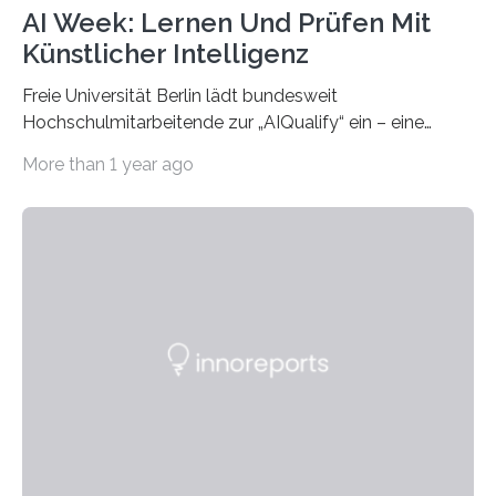
AI Week: Lernen Und Prüfen Mit
Künstlicher Intelligenz
Freie Universität Berlin lädt bundesweit
Hochschulmitarbeitende zur „AIQualify“ ein – eine
Qualifizierungsreihe zu KI in der Lehre Die Freie
More than 1 year ago
Universität Berlin lädt vom 3. bis 7. März 2025 zur „AI
Week – Lehren, Lernen und Prüfen mit Künstlicher
Intelligenz“ ein. Diese richtet sich bundesweit an
Hochschullehrende, Mitarbeitende in Service-
Einrichtungen und Studierende, die sich für den Einsatz
von Künstlicher Intelligenz (KI) in der Hochschulbildung
interessieren. Die „AI Week“ umfasst Workshops,
Praxisbeispiele und Diskussionsrunden zu aktuellen
Themen rund um KI in der…