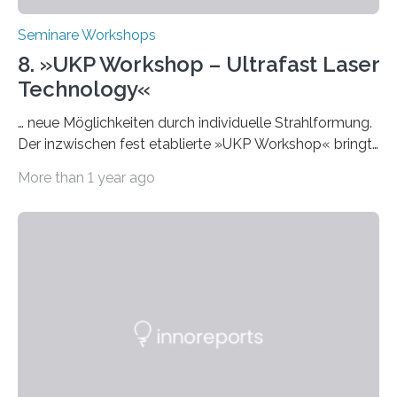
Seminare Workshops
8. »UKP Workshop – Ultrafast Laser
Technology«
… neue Möglichkeiten durch individuelle Strahlformung.
Der inzwischen fest etablierte »UKP Workshop« bringt
alle zwei Jahre führende Expertinnen und Experten der
More than 1 year ago
Ultrakurzpulslaser-Technologie zusammen. Am 8. und
9. April 2025 findet der mittlerweile 8. UKP Workshop in
Aachen statt, bei dem die neuesten Entwicklungen im
Bereich der Ultrakurzpulslaser-Technologie vorgestellt
werden. Etwa 20 internationale Referierende bieten
praxisbezogene Vorträge über Anwendungen und
Bearbeitungsverfahren der UKP-Laser. Der Fokus liegt
diesmal auf innovativen Strahlformungslösungen, die
speziell für unterschiedliche Prozesse optimiert sind.
Dies eröffnet neue Möglichkeiten…