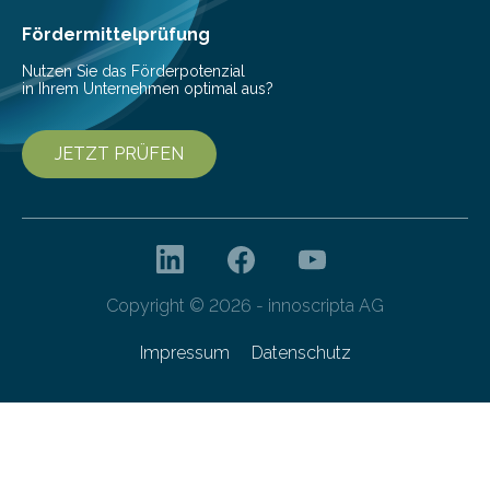
Yvonne Mast am Leibniz-Institut DSMZ-Deutsche
Sammlung von Mikroorganismen…
Fördermittelprüfung
Nutzen Sie das Förderpotenzial
in Ihrem Unternehmen optimal aus?
JETZT PRÜFEN
Copyright © 2026 - innoscripta AG
Impressum
Datenschutz