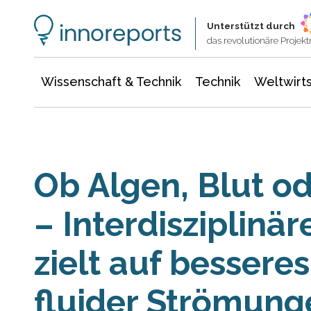
Wissenschaft & Technik
Informationstechnologie
Energie & Elektrotechnik
Unterstützt durch
das revolutionäre Proje
Wissenschaft & Technik
Technik
Weltwirts
Ob Algen, Blut o
– Interdisziplinä
zielt auf bessere
fluider Strömung