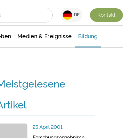
 Leben
Medien & Ereignisse
Interdisziplinäre Forschung
Veranstaltungsnachrichten
n Chemie
Gesellschaftswissenschaften
Kontakt
DE
eben
Medien & Ereignisse
Bildung
Meistgelesene
Artikel
25 April 2001
Forschungsergebnisse