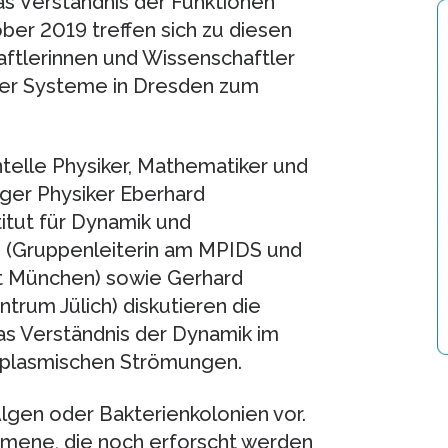
s Verständnis der Funktionen
ber 2019 treffen sich zu diesen
tlerinnen und Wissenschaftler
xer Systeme in Dresden zum
telle Physiker, Mathematiker und
nger Physiker Eberhard
itut für Dynamik und
m (Gruppenleiterin am MPIDS und
ät München) sowie Gerhard
trum Jülich) diskutieren die
s Verständnis der Dynamik im
zytoplasmischen Strömungen.
gen oder Bakterienkolonien vor.
omene, die noch erforscht werden