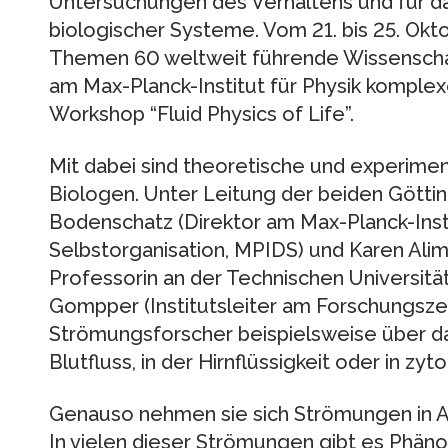
Untersuchungen des Verhaltens und für da
biologischer Systeme. Vom 21. bis 25. Okto
Themen 60 weltweit führende Wissenschaf
am Max-Planck-Institut für Physik komple
Workshop “Fluid Physics of Life”.
Mit dabei sind theoretische und experimen
Biologen. Unter Leitung der beiden Götti
Bodenschatz (Direktor am Max-Planck-Inst
Selbstorganisation, MPIDS) und Karen Ali
Professorin an der Technischen Universit
Gompper (Institutsleiter am Forschungszen
Strömungsforscher beispielsweise über da
Blutfluss, in der Hirnflüssigkeit oder in 
Genauso nehmen sie sich Strömungen in Al
In vielen dieser Strömungen gibt es Phän