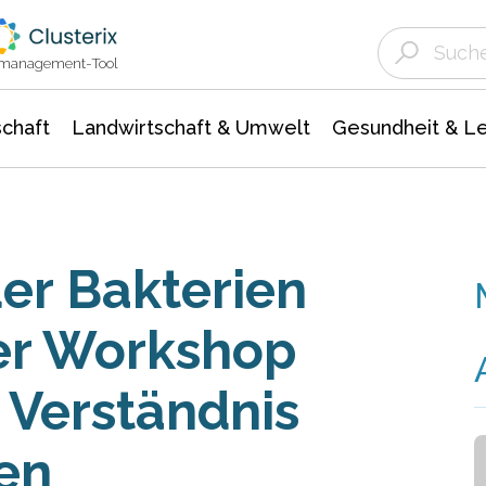
Landwirtschaft & Umwelt
Gesundheit &
Agrar- Forstwissenschaften
Unternehmensmeldungen
Biowissenschafte
Ökologie Umwelt- Naturschutz
ktmanagement-Tool
chaft
Landwirtschaft & Umwelt
Gesundheit & L
der Bakterien
rer Workshop
s Verständnis
en