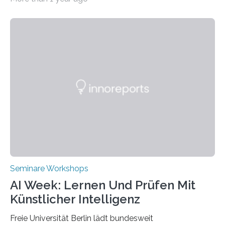
Transformation von Hochschulen und Unternehmen zu
mehr Nachhaltigkeit fördern: Mit diesem Ziel hat die
Technische Hochschule Würzburg-Schweinfurt
(THWS) gemeinsam mit der langjährigen, strategischen
Partnerhochschule National Kaohsiung University of
Science and Technology (NKUST), Taiwan, eine
internationale Konferenz in Kaohsiung veranstaltet. Die
beiden Hochschulpräsidenten Prof. Dr. Jean Meyer
(THWS) und Prof. Dr. Ching-Yu Yang (NKUST)
eröffneten die „Conference on Shaping Sustainability
Transformation and Strategies“…
Seminare Workshops
AI Week: Lernen Und Prüfen Mit
Künstlicher Intelligenz
Freie Universität Berlin lädt bundesweit