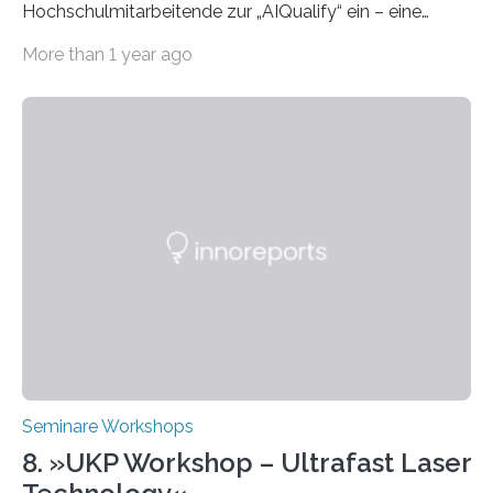
Hochschulmitarbeitende zur „AIQualify“ ein – eine
Qualifizierungsreihe zu KI in der Lehre Die Freie
More than 1 year ago
Universität Berlin lädt vom 3. bis 7. März 2025 zur „AI
Week – Lehren, Lernen und Prüfen mit Künstlicher
Intelligenz“ ein. Diese richtet sich bundesweit an
Hochschullehrende, Mitarbeitende in Service-
Einrichtungen und Studierende, die sich für den Einsatz
von Künstlicher Intelligenz (KI) in der Hochschulbildung
interessieren. Die „AI Week“ umfasst Workshops,
Praxisbeispiele und Diskussionsrunden zu aktuellen
Themen rund um KI in der…
Seminare Workshops
8. »UKP Workshop – Ultrafast Laser