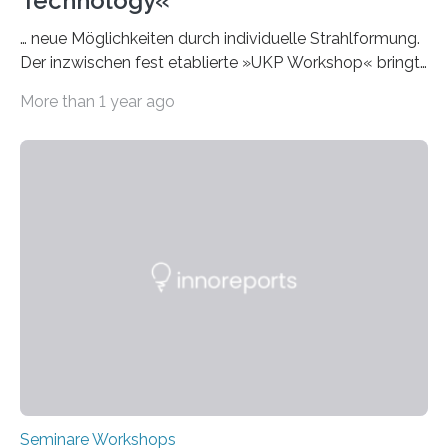
Technology«
… neue Möglichkeiten durch individuelle Strahlformung.
Der inzwischen fest etablierte »UKP Workshop« bringt
alle zwei Jahre führende Expertinnen und Experten der
More than 1 year ago
Ultrakurzpulslaser-Technologie zusammen. Am 8. und
9. April 2025 findet der mittlerweile 8. UKP Workshop in
Aachen statt, bei dem die neuesten Entwicklungen im
Bereich der Ultrakurzpulslaser-Technologie vorgestellt
werden. Etwa 20 internationale Referierende bieten
praxisbezogene Vorträge über Anwendungen und
Bearbeitungsverfahren der UKP-Laser. Der Fokus liegt
diesmal auf innovativen Strahlformungslösungen, die
speziell für unterschiedliche Prozesse optimiert sind.
Dies eröffnet neue Möglichkeiten…
Seminare Workshops