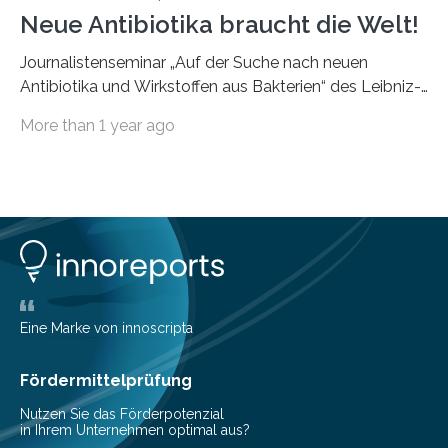
Neue Antibiotika braucht die Welt!
Journalistenseminar „Auf der Suche nach neuen
Antibiotika und Wirkstoffen aus Bakterien“ des Leibniz-
Instituts DSMZ in Braunschweig am 14. November
More than 1 year ago
2024. Eine zunehmende und besorgniserregende
Antibiotika-Krise bedroht Menschen weltweit. Global
kommt es immer häufiger zu Antibiotika-Resistenzen
und Millionen Menschen versterben daran.
Arbeitsgruppen von Wissenschaftlern sind weltweit auf
der Suche nach neuen Antibiotika. In diesem Bereich
forschen auch die Mitarbeitenden der Abteilung
Bioressourcen für die Bioökonomie und
Gesundheitsforschung unter der Leitung von Prof. Dr.
Eine Marke von innoscripta
Yvonne Mast am Leibniz-Institut DSMZ-Deutsche
Sammlung von Mikroorganismen…
Fördermittelprüfung
Nutzen Sie das Förderpotenzial
in Ihrem Unternehmen optimal aus?