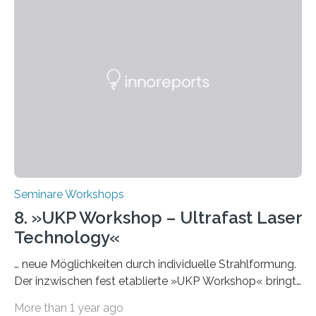
Hochschullehrende, Mitarbeitende in Service-
Einrichtungen und Studierende, die sich für den Einsatz
von Künstlicher Intelligenz (KI) in der Hochschulbildung
interessieren. Die „AI Week“ umfasst Workshops,
Praxisbeispiele und Diskussionsrunden zu aktuellen
Themen rund um KI in der…
Seminare Workshops
8. »UKP Workshop – Ultrafast Laser
Technology«
… neue Möglichkeiten durch individuelle Strahlformung.
Der inzwischen fest etablierte »UKP Workshop« bringt
alle zwei Jahre führende Expertinnen und Experten der
More than 1 year ago
Ultrakurzpulslaser-Technologie zusammen. Am 8. und