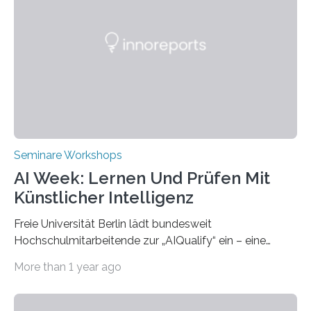
Science and Technology (NKUST), Taiwan, eine
internationale Konferenz in Kaohsiung veranstaltet. Die
beiden Hochschulpräsidenten Prof. Dr. Jean Meyer
(THWS) und Prof. Dr. Ching-Yu Yang (NKUST)
eröffneten die „Conference on Shaping Sustainability
Transformation and Strategies“…
Seminare Workshops
AI Week: Lernen Und Prüfen Mit
Künstlicher Intelligenz
Freie Universität Berlin lädt bundesweit
Hochschulmitarbeitende zur „AIQualify“ ein – eine
Qualifizierungsreihe zu KI in der Lehre Die Freie
More than 1 year ago
Universität Berlin lädt vom 3. bis 7. März 2025 zur „AI
Week – Lehren, Lernen und Prüfen mit Künstlicher
Intelligenz“ ein. Diese richtet sich bundesweit an