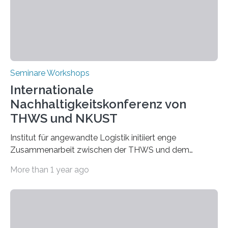
Seminare Workshops
Internationale
Nachhaltigkeitskonferenz von
THWS und NKUST
Institut für angewandte Logistik initiiert enge
Zusammenarbeit zwischen der THWS und dem
Deutschen Institut in Taiwans Hauptstadt Taipeh
More than 1 year ago
Transformation von Hochschulen und Unternehmen zu
mehr Nachhaltigkeit fördern: Mit diesem Ziel hat die
Technische Hochschule Würzburg-Schweinfurt
(THWS) gemeinsam mit der langjährigen, strategischen
Partnerhochschule National Kaohsiung University of