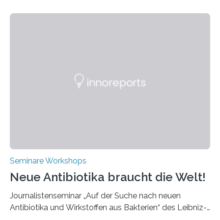
9. April 2025 findet der mittlerweile 8. UKP Workshop in
Aachen statt, bei dem die neuesten Entwicklungen im
Bereich der Ultrakurzpulslaser-Technologie vorgestellt
werden. Etwa 20 internationale Referierende bieten
praxisbezogene Vorträge über Anwendungen und
Bearbeitungsverfahren der UKP-Laser. Der Fokus liegt
diesmal auf innovativen Strahlformungslösungen, die
speziell für unterschiedliche Prozesse optimiert sind.
Dies eröffnet neue Möglichkeiten…
Seminare Workshops
Neue Antibiotika braucht die Welt!
Journalistenseminar „Auf der Suche nach neuen
Antibiotika und Wirkstoffen aus Bakterien“ des Leibniz-
Instituts DSMZ in Braunschweig am 14. November