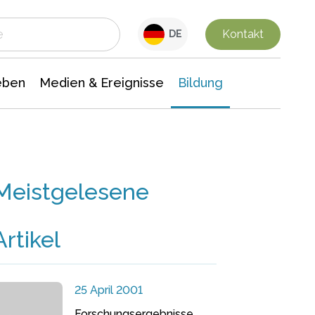
 Leben
Medien & Ereignisse
Interdisziplinäre Forschung
Veranstaltungsnachrichten
n Chemie
Gesellschaftswissenschaften
Kontakt
DE
eben
Medien & Ereignisse
Bildung
Meistgelesene
Artikel
25 April 2001
Forschungsergebnisse