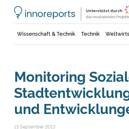
Wissenschaft & Technik
Informationstechnologie
Energie & Elektrotechnik
Unterstützt durch
das revolutionäre Proje
Wissenschaft & Technik
Technik
Weltwirts
Monitoring Sozia
Stadtentwicklung
und Entwicklung
13 September 2013