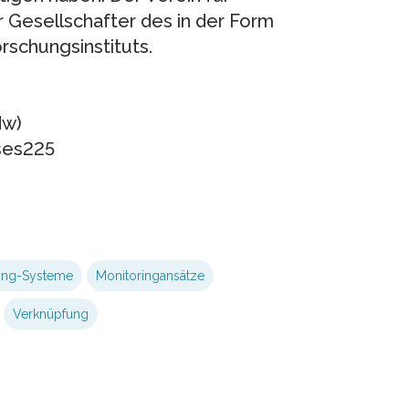
r Gesellschafter des in der Form
schungsinstituts.
dw)
ses225
ing-Systeme
Monitoringansätze
Verknüpfung