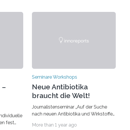
Seminare Workshops
 –
Neue Antibiotika
braucht die Welt!
Journalistenseminar „Auf der Suche
nach neuen Antibiotika und Wirkstoffen
ndividuelle
aus Bakterien“ des Leibniz-Instituts
en fest
More than 1 year ago
DSMZ in Braunschweig am 14.
ringt alle