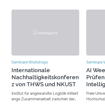
Seminare Workshops
Seminare 
Internationale
AI Wee
Nachhaltigkeitskonferen
Prüfen
z von THWS und NKUST
Intelli
Institut für angewandte Logistik initiiert
Freie Unive
enge Zusammenarbeit zwischen der
Hochschul
THWS und dem Deutschen Institut in
„AIQualify“