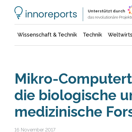
Wissenschaft & Technik
Informationstechnologie
Energie & Elektrotechnik
Unterstützt durch
das revolutionäre Proje
Wissenschaft & Technik
Technik
Weltwirts
Mikro-Computert
die biologische 
medizinische Fo
16 November 2017