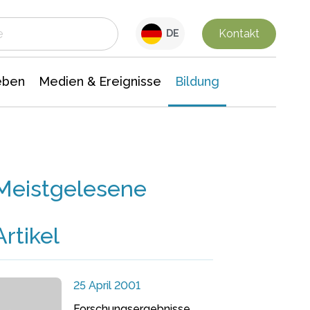
 Leben
Medien & Ereignisse
Interdisziplinäre Forschung
Veranstaltungsnachrichten
n Chemie
Gesellschaftswissenschaften
Kontakt
DE
eben
Medien & Ereignisse
Bildung
Meistgelesene
Artikel
25 April 2001
Forschungsergebnisse