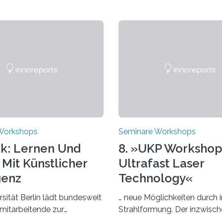
Workshops
Seminare Workshops
k: Lernen Und
8. »UKP Workshop
 Mit Künstlicher
Ultrafast Laser
genz
Technology«
rsität Berlin lädt bundesweit
… neue Möglichkeiten durch i
mitarbeitende zur
Strahlformung. Der inzwisch
 ein – eine
etablierte »UKP Workshop« b