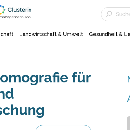
Landwirtschaft & Umwelt
Gesundheit &
Agrar- Forstwissenschaften
Unternehmensmeldungen
Biowissenschafte
Ökologie Umwelt- Naturschutz
ktmanagement-Tool
chaft
Landwirtschaft & Umwelt
Gesundheit & L
omografie für
und
rschung