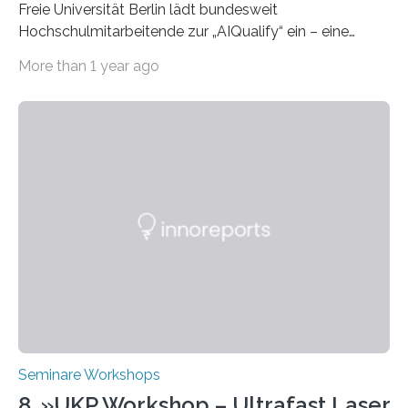
Freie Universität Berlin lädt bundesweit
Hochschulmitarbeitende zur „AIQualify“ ein – eine
Qualifizierungsreihe zu KI in der Lehre Die Freie
More than 1 year ago
Universität Berlin lädt vom 3. bis 7. März 2025 zur „AI
Week – Lehren, Lernen und Prüfen mit Künstlicher
Intelligenz“ ein. Diese richtet sich bundesweit an
Hochschullehrende, Mitarbeitende in Service-
Einrichtungen und Studierende, die sich für den Einsatz
von Künstlicher Intelligenz (KI) in der Hochschulbildung
interessieren. Die „AI Week“ umfasst Workshops,
Praxisbeispiele und Diskussionsrunden zu aktuellen
Themen rund um KI in der…
Seminare Workshops
8. »UKP Workshop – Ultrafast Laser