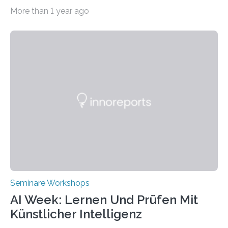
Deutschen Institut in Taiwans Hauptstadt Taipeh
More than 1 year ago
Transformation von Hochschulen und Unternehmen zu
mehr Nachhaltigkeit fördern: Mit diesem Ziel hat die
Technische Hochschule Würzburg-Schweinfurt
(THWS) gemeinsam mit der langjährigen, strategischen
Partnerhochschule National Kaohsiung University of
Science and Technology (NKUST), Taiwan, eine
internationale Konferenz in Kaohsiung veranstaltet. Die
beiden Hochschulpräsidenten Prof. Dr. Jean Meyer
(THWS) und Prof. Dr. Ching-Yu Yang (NKUST)
eröffneten die „Conference on Shaping Sustainability
Transformation and Strategies“…
Seminare Workshops
AI Week: Lernen Und Prüfen Mit
Künstlicher Intelligenz