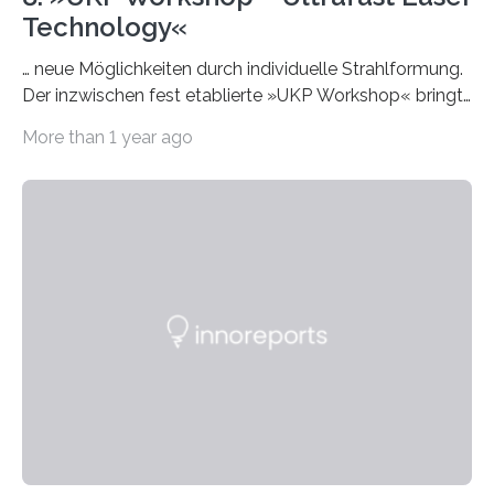
Technology«
… neue Möglichkeiten durch individuelle Strahlformung.
Der inzwischen fest etablierte »UKP Workshop« bringt
alle zwei Jahre führende Expertinnen und Experten der
More than 1 year ago
Ultrakurzpulslaser-Technologie zusammen. Am 8. und
9. April 2025 findet der mittlerweile 8. UKP Workshop in
Aachen statt, bei dem die neuesten Entwicklungen im
Bereich der Ultrakurzpulslaser-Technologie vorgestellt
werden. Etwa 20 internationale Referierende bieten
praxisbezogene Vorträge über Anwendungen und
Bearbeitungsverfahren der UKP-Laser. Der Fokus liegt
diesmal auf innovativen Strahlformungslösungen, die
speziell für unterschiedliche Prozesse optimiert sind.
Dies eröffnet neue Möglichkeiten…