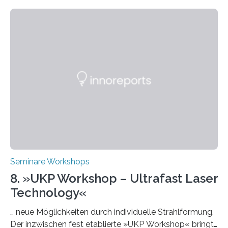
Week – Lehren, Lernen und Prüfen mit Künstlicher
Intelligenz“ ein. Diese richtet sich bundesweit an
Hochschullehrende, Mitarbeitende in Service-
Einrichtungen und Studierende, die sich für den Einsatz
von Künstlicher Intelligenz (KI) in der Hochschulbildung
interessieren. Die „AI Week“ umfasst Workshops,
Praxisbeispiele und Diskussionsrunden zu aktuellen
Themen rund um KI in der…
Seminare Workshops
8. »UKP Workshop – Ultrafast Laser
Technology«
… neue Möglichkeiten durch individuelle Strahlformung.
Der inzwischen fest etablierte »UKP Workshop« bringt