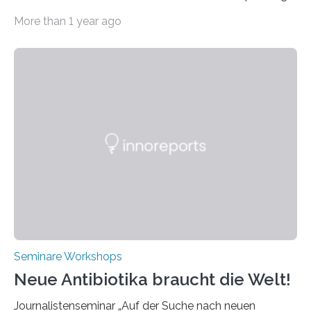
alle zwei Jahre führende Expertinnen und Experten der
More than 1 year ago
Ultrakurzpulslaser-Technologie zusammen. Am 8. und
9. April 2025 findet der mittlerweile 8. UKP Workshop in
Aachen statt, bei dem die neuesten Entwicklungen im
Bereich der Ultrakurzpulslaser-Technologie vorgestellt
werden. Etwa 20 internationale Referierende bieten
praxisbezogene Vorträge über Anwendungen und
Bearbeitungsverfahren der UKP-Laser. Der Fokus liegt
diesmal auf innovativen Strahlformungslösungen, die
speziell für unterschiedliche Prozesse optimiert sind.
Dies eröffnet neue Möglichkeiten…
Seminare Workshops
Neue Antibiotika braucht die Welt!
Journalistenseminar „Auf der Suche nach neuen