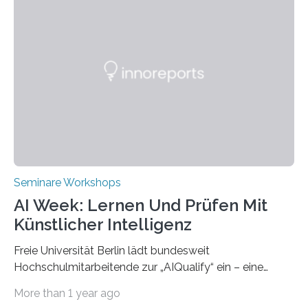
(THWS) gemeinsam mit der langjährigen, strategischen
Partnerhochschule National Kaohsiung University of
Science and Technology (NKUST), Taiwan, eine
internationale Konferenz in Kaohsiung veranstaltet. Die
beiden Hochschulpräsidenten Prof. Dr. Jean Meyer
(THWS) und Prof. Dr. Ching-Yu Yang (NKUST)
eröffneten die „Conference on Shaping Sustainability
Transformation and Strategies“…
Seminare Workshops
AI Week: Lernen Und Prüfen Mit
Künstlicher Intelligenz
Freie Universität Berlin lädt bundesweit
Hochschulmitarbeitende zur „AIQualify“ ein – eine
Qualifizierungsreihe zu KI in der Lehre Die Freie
More than 1 year ago
Universität Berlin lädt vom 3. bis 7. März 2025 zur „AI