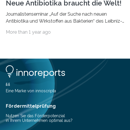
Neue Antibiotika braucht die Welt!
Journalistenseminar „Auf der Suche nach neuen
Antibiotika und Wirkstoffen aus Bakterien“ des Leibniz-
Instituts DSMZ in Braunschweig am 14. November
More than 1 year ago
2024. Eine zunehmende und besorgniserregende
Antibiotika-Krise bedroht Menschen weltweit. Global
kommt es immer häufiger zu Antibiotika-Resistenzen
und Millionen Menschen versterben daran.
Arbeitsgruppen von Wissenschaftlern sind weltweit auf
der Suche nach neuen Antibiotika. In diesem Bereich
forschen auch die Mitarbeitenden der Abteilung
Bioressourcen für die Bioökonomie und
Gesundheitsforschung unter der Leitung von Prof. Dr.
Eine Marke von innoscripta
Yvonne Mast am Leibniz-Institut DSMZ-Deutsche
Sammlung von Mikroorganismen…
Fördermittelprüfung
Nutzen Sie das Förderpotenzial
in Ihrem Unternehmen optimal aus?