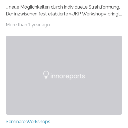
… neue Möglichkeiten durch individuelle Strahlformung.
Der inzwischen fest etablierte »UKP Workshop« bringt
alle zwei Jahre führende Expertinnen und Experten der
More than 1 year ago
Ultrakurzpulslaser-Technologie zusammen. Am 8. und
9. April 2025 findet der mittlerweile 8. UKP Workshop in
Aachen statt, bei dem die neuesten Entwicklungen im
Bereich der Ultrakurzpulslaser-Technologie vorgestellt
werden. Etwa 20 internationale Referierende bieten
praxisbezogene Vorträge über Anwendungen und
Bearbeitungsverfahren der UKP-Laser. Der Fokus liegt
diesmal auf innovativen Strahlformungslösungen, die
speziell für unterschiedliche Prozesse optimiert sind.
Dies eröffnet neue Möglichkeiten…
Seminare Workshops