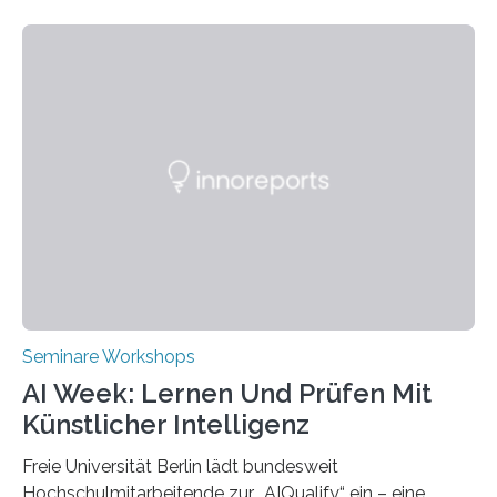
mehr Nachhaltigkeit fördern: Mit diesem Ziel hat die
Technische Hochschule Würzburg-Schweinfurt
(THWS) gemeinsam mit der langjährigen, strategischen
Partnerhochschule National Kaohsiung University of
Science and Technology (NKUST), Taiwan, eine
internationale Konferenz in Kaohsiung veranstaltet. Die
beiden Hochschulpräsidenten Prof. Dr. Jean Meyer
(THWS) und Prof. Dr. Ching-Yu Yang (NKUST)
eröffneten die „Conference on Shaping Sustainability
Transformation and Strategies“…
Seminare Workshops
AI Week: Lernen Und Prüfen Mit
Künstlicher Intelligenz
Freie Universität Berlin lädt bundesweit
Hochschulmitarbeitende zur „AIQualify“ ein – eine