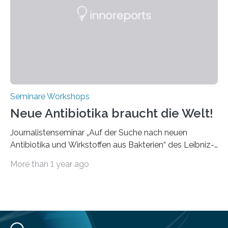
Bearbeitungsverfahren der UKP-Laser. Der Fokus liegt
diesmal auf innovativen Strahlformungslösungen, die
speziell für unterschiedliche Prozesse optimiert sind.
Dies eröffnet neue Möglichkeiten…
Seminare Workshops
Neue Antibiotika braucht die Welt!
Journalistenseminar „Auf der Suche nach neuen
Antibiotika und Wirkstoffen aus Bakterien“ des Leibniz-
Instituts DSMZ in Braunschweig am 14. November
More than 1 year ago
2024. Eine zunehmende und besorgniserregende
Antibiotika-Krise bedroht Menschen weltweit. Global
kommt es immer häufiger zu Antibiotika-Resistenzen
und Millionen Menschen versterben daran.
Arbeitsgruppen von Wissenschaftlern sind weltweit auf