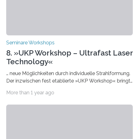
Themen rund um KI in der…
Seminare Workshops
8. »UKP Workshop – Ultrafast Laser
Technology«
… neue Möglichkeiten durch individuelle Strahlformung.
Der inzwischen fest etablierte »UKP Workshop« bringt
alle zwei Jahre führende Expertinnen und Experten der
More than 1 year ago
Ultrakurzpulslaser-Technologie zusammen. Am 8. und
9. April 2025 findet der mittlerweile 8. UKP Workshop in
Aachen statt, bei dem die neuesten Entwicklungen im
Bereich der Ultrakurzpulslaser-Technologie vorgestellt
werden. Etwa 20 internationale Referierende bieten
praxisbezogene Vorträge über Anwendungen und