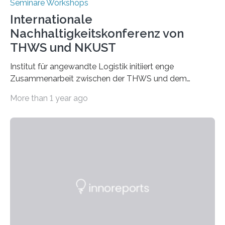
Seminare Workshops
Internationale
Nachhaltigkeitskonferenz von
THWS und NKUST
Institut für angewandte Logistik initiiert enge
Zusammenarbeit zwischen der THWS und dem
Deutschen Institut in Taiwans Hauptstadt Taipeh
More than 1 year ago
Transformation von Hochschulen und Unternehmen zu
mehr Nachhaltigkeit fördern: Mit diesem Ziel hat die
Technische Hochschule Würzburg-Schweinfurt
(THWS) gemeinsam mit der langjährigen, strategischen
Partnerhochschule National Kaohsiung University of
Science and Technology (NKUST), Taiwan, eine
internationale Konferenz in Kaohsiung veranstaltet. Die
beiden Hochschulpräsidenten Prof. Dr. Jean Meyer
(THWS) und Prof. Dr. Ching-Yu Yang (NKUST)
eröffneten die „Conference on Shaping Sustainability
Transformation and Strategies“…