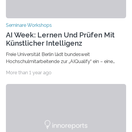
Seminare Workshops
AI Week: Lernen Und Prüfen Mit
Künstlicher Intelligenz
Freie Universität Berlin lädt bundesweit
Hochschulmitarbeitende zur „AIQualify“ ein – eine
Qualifizierungsreihe zu KI in der Lehre Die Freie
More than 1 year ago
Universität Berlin lädt vom 3. bis 7. März 2025 zur „AI
Week – Lehren, Lernen und Prüfen mit Künstlicher
Intelligenz“ ein. Diese richtet sich bundesweit an
Hochschullehrende, Mitarbeitende in Service-
Einrichtungen und Studierende, die sich für den Einsatz
von Künstlicher Intelligenz (KI) in der Hochschulbildung
interessieren. Die „AI Week“ umfasst Workshops,
Praxisbeispiele und Diskussionsrunden zu aktuellen