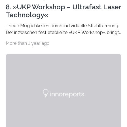
8. »UKP Workshop – Ultrafast Laser
Technology«
… neue Möglichkeiten durch individuelle Strahlformung.
Der inzwischen fest etablierte »UKP Workshop« bringt
alle zwei Jahre führende Expertinnen und Experten der
More than 1 year ago
Ultrakurzpulslaser-Technologie zusammen. Am 8. und
9. April 2025 findet der mittlerweile 8. UKP Workshop in
Aachen statt, bei dem die neuesten Entwicklungen im
Bereich der Ultrakurzpulslaser-Technologie vorgestellt
werden. Etwa 20 internationale Referierende bieten
praxisbezogene Vorträge über Anwendungen und
Bearbeitungsverfahren der UKP-Laser. Der Fokus liegt
diesmal auf innovativen Strahlformungslösungen, die
speziell für unterschiedliche Prozesse optimiert sind.
Dies eröffnet neue Möglichkeiten…