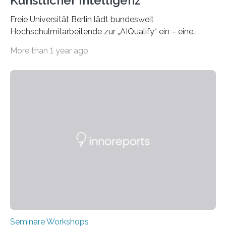
Künstlicher Intelligenz
Freie Universität Berlin lädt bundesweit
Hochschulmitarbeitende zur „AIQualify“ ein – eine
Qualifizierungsreihe zu KI in der Lehre Die Freie
More than 1 year ago
Universität Berlin lädt vom 3. bis 7. März 2025 zur „AI
Week – Lehren, Lernen und Prüfen mit Künstlicher
Intelligenz“ ein. Diese richtet sich bundesweit an
Hochschullehrende, Mitarbeitende in Service-
Einrichtungen und Studierende, die sich für den Einsatz
von Künstlicher Intelligenz (KI) in der Hochschulbildung
interessieren. Die „AI Week“ umfasst Workshops,
Praxisbeispiele und Diskussionsrunden zu aktuellen
Themen rund um KI in der…
Seminare Workshops