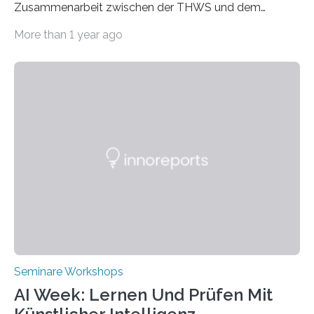
Zusammenarbeit zwischen der THWS und dem
Deutschen Institut in Taiwans Hauptstadt Taipeh
More than 1 year ago
Transformation von Hochschulen und Unternehmen zu
mehr Nachhaltigkeit fördern: Mit diesem Ziel hat die
Technische Hochschule Würzburg-Schweinfurt
(THWS) gemeinsam mit der langjährigen, strategischen
Partnerhochschule National Kaohsiung University of
Science and Technology (NKUST), Taiwan, eine
internationale Konferenz in Kaohsiung veranstaltet. Die
beiden Hochschulpräsidenten Prof. Dr. Jean Meyer
(THWS) und Prof. Dr. Ching-Yu Yang (NKUST)
eröffneten die „Conference on Shaping Sustainability
Transformation and Strategies“…
Seminare Workshops
AI Week: Lernen Und Prüfen Mit