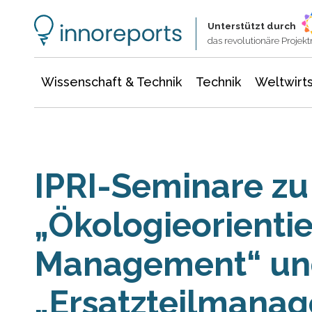
Wissenschaft & Technik
Informationstechnologie
Energie & Elektrotechnik
Unterstützt durch
das revolutionäre Proje
Wissenschaft & Technik
Technik
Weltwirts
IPRI-Seminare z
„Ökologieorientie
Management“ un
„Ersatzteilmanag