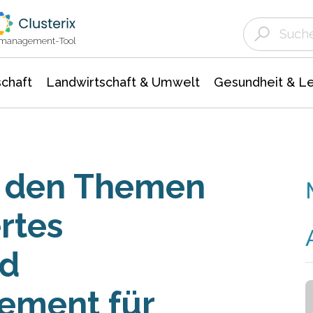
Landwirtschaft & Umwelt
Gesundheit &
Agrar- Forstwissenschaften
Unternehmensmeldungen
Biowissenschafte
Ökologie Umwelt- Naturschutz
ktmanagement-Tool
chaft
Landwirtschaft & Umwelt
Gesundheit & L
u den Themen
rtes
d
ement für