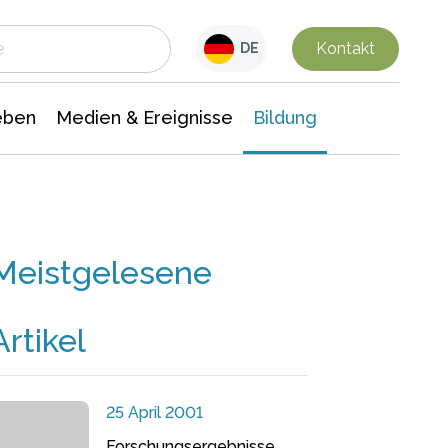
 Leben
Medien & Ereignisse
Interdisziplinäre Forschung
Veranstaltungsnachrichten
n Chemie
Gesellschaftswissenschaften
Kontakt
DE
eben
Medien & Ereignisse
Bildung
Meistgelesene
Artikel
25 April 2001
Forschungsergebnisse