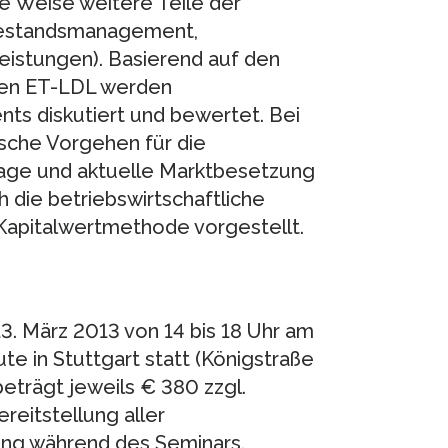
e Weise weitere Teile der
 Bestandsmanagement,
eistungen). Basierend auf den
ben ET-LDL werden
ts diskutiert und bewertet. Bei
sche Vorgehen für die
age und aktuelle Marktbesetzung
h die betriebswirtschaftliche
 Kapitalwertmethode vorgestellt.
3. März 2013 von 14 bis 18 Uhr am
te in Stuttgart statt (Königstraße
eträgt jeweils € 380 zzgl.
reitstellung aller
ung während des Seminars.