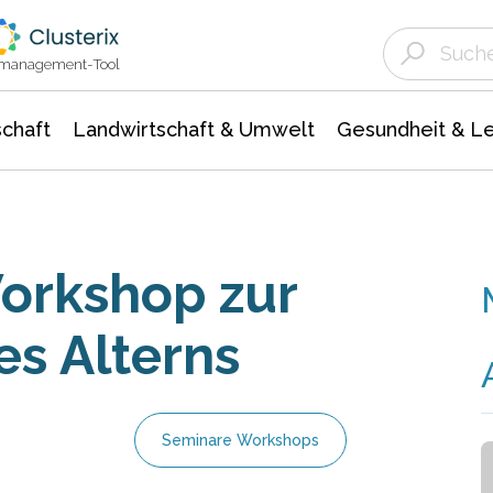
Landwirtschaft & Umwelt
Gesundheit &
Agrar- Forstwissenschaften
Unternehmensmeldungen
Biowissenschafte
Ökologie Umwelt- Naturschutz
ktmanagement-Tool
chaft
Landwirtschaft & Umwelt
Gesundheit & L
Workshop zur
s Alterns
Seminare Workshops