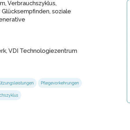
um, Verbrauchszyklus,
 Glücksempfinden, soziale
enerative
werk, VDI Technologiezentrum
tützungsleistungen
Pflegevorkehrungen
chszyklus