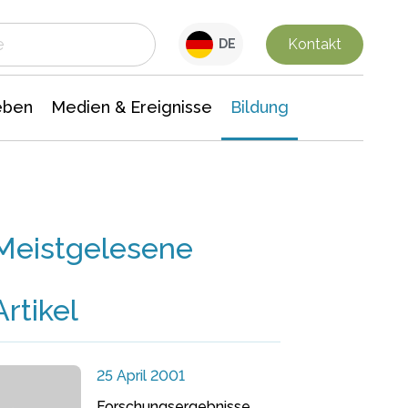
 Leben
Medien & Ereignisse
Interdisziplinäre Forschung
Veranstaltungsnachrichten
n Chemie
Gesellschaftswissenschaften
Kontakt
DE
eben
Medien & Ereignisse
Bildung
Meistgelesene
Artikel
25 April 2001
Forschungsergebnisse