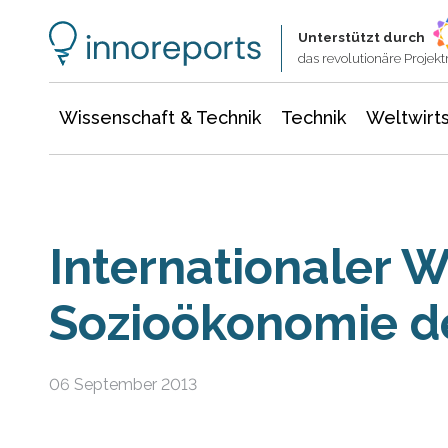
Wissenschaft & Technik
Informationstechnologie
Energie & Elektrotechnik
Unterstützt durch
das revolutionäre Proje
Wissenschaft & Technik
Technik
Weltwirts
Internationaler 
Sozioökonomie de
06 September 2013