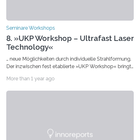
Seminare Workshops
8. »UKP Workshop – Ultrafast Laser
Technology«
… neue Möglichkeiten durch individuelle Strahlformung.
Der inzwischen fest etablierte »UKP Workshop« bringt
alle zwei Jahre führende Expertinnen und Experten der
More than 1 year ago
Ultrakurzpulslaser-Technologie zusammen. Am 8. und
9. April 2025 findet der mittlerweile 8. UKP Workshop in
Aachen statt, bei dem die neuesten Entwicklungen im
Bereich der Ultrakurzpulslaser-Technologie vorgestellt
werden. Etwa 20 internationale Referierende bieten
praxisbezogene Vorträge über Anwendungen und
Bearbeitungsverfahren der UKP-Laser. Der Fokus liegt
diesmal auf innovativen Strahlformungslösungen, die