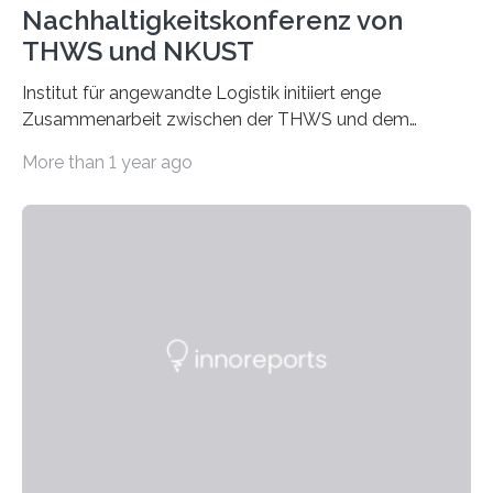
Nachhaltigkeitskonferenz von
THWS und NKUST
Institut für angewandte Logistik initiiert enge
Zusammenarbeit zwischen der THWS und dem
Deutschen Institut in Taiwans Hauptstadt Taipeh
More than 1 year ago
Transformation von Hochschulen und Unternehmen zu
mehr Nachhaltigkeit fördern: Mit diesem Ziel hat die
Technische Hochschule Würzburg-Schweinfurt
(THWS) gemeinsam mit der langjährigen, strategischen
Partnerhochschule National Kaohsiung University of
Science and Technology (NKUST), Taiwan, eine
internationale Konferenz in Kaohsiung veranstaltet. Die
beiden Hochschulpräsidenten Prof. Dr. Jean Meyer
(THWS) und Prof. Dr. Ching-Yu Yang (NKUST)
eröffneten die „Conference on Shaping Sustainability
Transformation and Strategies“…