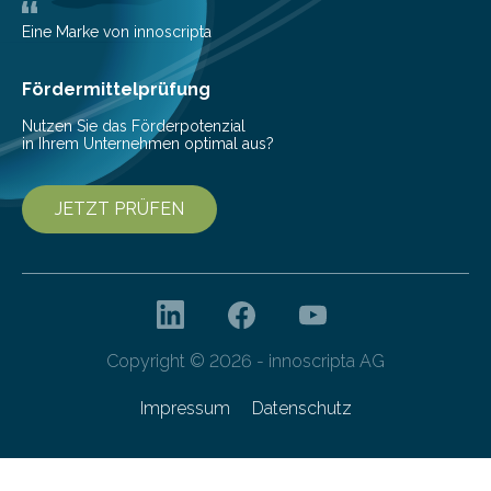
Bioressourcen für die Bioökonomie und
Gesundheitsforschung unter der Leitung von Prof. Dr.
Eine Marke von innoscripta
Yvonne Mast am Leibniz-Institut DSMZ-Deutsche
Sammlung von Mikroorganismen…
Fördermittelprüfung
Nutzen Sie das Förderpotenzial
in Ihrem Unternehmen optimal aus?
JETZT PRÜFEN
Copyright © 2026 - innoscripta AG
Impressum
Datenschutz