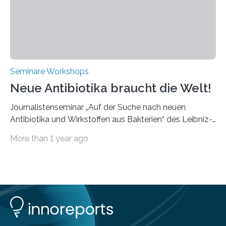
speziell für unterschiedliche Prozesse optimiert sind.
Dies eröffnet neue Möglichkeiten…
Seminare Workshops
Neue Antibiotika braucht die Welt!
Journalistenseminar „Auf der Suche nach neuen
Antibiotika und Wirkstoffen aus Bakterien“ des Leibniz-
Instituts DSMZ in Braunschweig am 14. November
More than 1 year ago
2024. Eine zunehmende und besorgniserregende
Antibiotika-Krise bedroht Menschen weltweit. Global
kommt es immer häufiger zu Antibiotika-Resistenzen
und Millionen Menschen versterben daran.
Arbeitsgruppen von Wissenschaftlern sind weltweit auf
der Suche nach neuen Antibiotika. In diesem Bereich
forschen auch die Mitarbeitenden der Abteilung