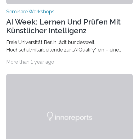
Seminare Workshops
AI Week: Lernen Und Prüfen Mit
Künstlicher Intelligenz
Freie Universität Berlin lädt bundesweit
Hochschulmitarbeitende zur „AIQualify“ ein – eine
Qualifizierungsreihe zu KI in der Lehre Die Freie
More than 1 year ago
Universität Berlin lädt vom 3. bis 7. März 2025 zur „AI
Week – Lehren, Lernen und Prüfen mit Künstlicher
Intelligenz“ ein. Diese richtet sich bundesweit an
Hochschullehrende, Mitarbeitende in Service-
Einrichtungen und Studierende, die sich für den Einsatz
von Künstlicher Intelligenz (KI) in der Hochschulbildung
interessieren. Die „AI Week“ umfasst Workshops,
Praxisbeispiele und Diskussionsrunden zu aktuellen
Themen rund um KI in der…