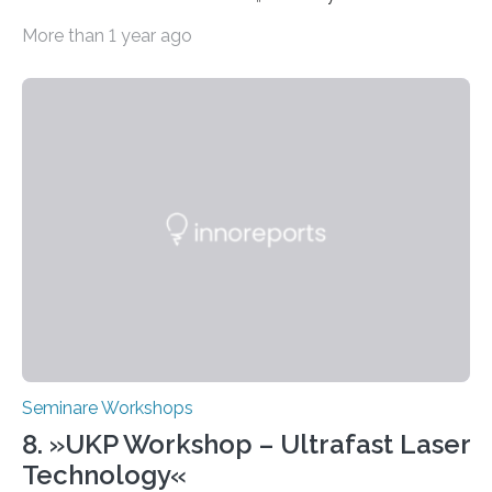
Qualifizierungsreihe zu KI in der Lehre Die Freie
More than 1 year ago
Universität Berlin lädt vom 3. bis 7. März 2025 zur „AI
Week – Lehren, Lernen und Prüfen mit Künstlicher
Intelligenz“ ein. Diese richtet sich bundesweit an
Hochschullehrende, Mitarbeitende in Service-
Einrichtungen und Studierende, die sich für den Einsatz
von Künstlicher Intelligenz (KI) in der Hochschulbildung
interessieren. Die „AI Week“ umfasst Workshops,
Praxisbeispiele und Diskussionsrunden zu aktuellen
Themen rund um KI in der…
Seminare Workshops
8. »UKP Workshop – Ultrafast Laser
Technology«