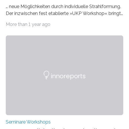
… neue Möglichkeiten durch individuelle Strahlformung.
Der inzwischen fest etablierte »UKP Workshop« bringt
alle zwei Jahre führende Expertinnen und Experten der
More than 1 year ago
Ultrakurzpulslaser-Technologie zusammen. Am 8. und
9. April 2025 findet der mittlerweile 8. UKP Workshop in
Aachen statt, bei dem die neuesten Entwicklungen im
Bereich der Ultrakurzpulslaser-Technologie vorgestellt
werden. Etwa 20 internationale Referierende bieten
praxisbezogene Vorträge über Anwendungen und
Bearbeitungsverfahren der UKP-Laser. Der Fokus liegt
diesmal auf innovativen Strahlformungslösungen, die
speziell für unterschiedliche Prozesse optimiert sind.
Dies eröffnet neue Möglichkeiten…
Seminare Workshops