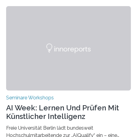
mehr Nachhaltigkeit fördern: Mit diesem Ziel hat die
Technische Hochschule Würzburg-Schweinfurt
(THWS) gemeinsam mit der langjährigen, strategischen
Partnerhochschule National Kaohsiung University of
Science and Technology (NKUST), Taiwan, eine
internationale Konferenz in Kaohsiung veranstaltet. Die
beiden Hochschulpräsidenten Prof. Dr. Jean Meyer
(THWS) und Prof. Dr. Ching-Yu Yang (NKUST)
eröffneten die „Conference on Shaping Sustainability
Transformation and Strategies“…
Seminare Workshops
AI Week: Lernen Und Prüfen Mit
Künstlicher Intelligenz
Freie Universität Berlin lädt bundesweit
Hochschulmitarbeitende zur „AIQualify“ ein – eine