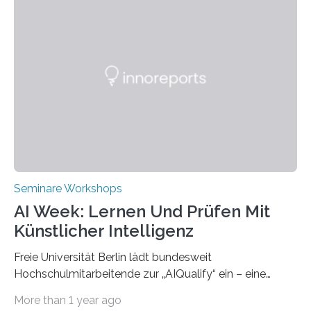
(THWS) gemeinsam mit der langjährigen, strategischen
Partnerhochschule National Kaohsiung University of
Science and Technology (NKUST), Taiwan, eine
internationale Konferenz in Kaohsiung veranstaltet. Die
beiden Hochschulpräsidenten Prof. Dr. Jean Meyer
(THWS) und Prof. Dr. Ching-Yu Yang (NKUST)
eröffneten die „Conference on Shaping Sustainability
Transformation and Strategies“…
Seminare Workshops
AI Week: Lernen Und Prüfen Mit
Künstlicher Intelligenz
Freie Universität Berlin lädt bundesweit
Hochschulmitarbeitende zur „AIQualify“ ein – eine
Qualifizierungsreihe zu KI in der Lehre Die Freie
More than 1 year ago
Universität Berlin lädt vom 3. bis 7. März 2025 zur „AI