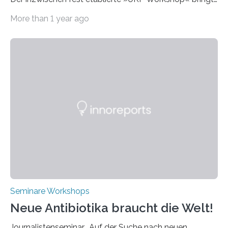
alle zwei Jahre führende Expertinnen und Experten der
More than 1 year ago
Ultrakurzpulslaser-Technologie zusammen. Am 8. und
9. April 2025 findet der mittlerweile 8. UKP Workshop in
Aachen statt, bei dem die neuesten Entwicklungen im
Bereich der Ultrakurzpulslaser-Technologie vorgestellt
werden. Etwa 20 internationale Referierende bieten
praxisbezogene Vorträge über Anwendungen und
Bearbeitungsverfahren der UKP-Laser. Der Fokus liegt
diesmal auf innovativen Strahlformungslösungen, die
speziell für unterschiedliche Prozesse optimiert sind.
Dies eröffnet neue Möglichkeiten…
Seminare Workshops
Neue Antibiotika braucht die Welt!
Journalistenseminar „Auf der Suche nach neuen