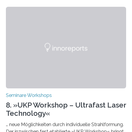
Week – Lehren, Lernen und Prüfen mit Künstlicher
Intelligenz“ ein. Diese richtet sich bundesweit an
Hochschullehrende, Mitarbeitende in Service-
Einrichtungen und Studierende, die sich für den Einsatz
von Künstlicher Intelligenz (KI) in der Hochschulbildung
interessieren. Die „AI Week“ umfasst Workshops,
Praxisbeispiele und Diskussionsrunden zu aktuellen
Themen rund um KI in der…
Seminare Workshops
8. »UKP Workshop – Ultrafast Laser
Technology«
… neue Möglichkeiten durch individuelle Strahlformung.
Der inzwischen fest etablierte »UKP Workshop« bringt