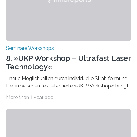
Themen rund um KI in der…
Seminare Workshops
8. »UKP Workshop – Ultrafast Laser
Technology«
… neue Möglichkeiten durch individuelle Strahlformung.
Der inzwischen fest etablierte »UKP Workshop« bringt
alle zwei Jahre führende Expertinnen und Experten der
More than 1 year ago
Ultrakurzpulslaser-Technologie zusammen. Am 8. und
9. April 2025 findet der mittlerweile 8. UKP Workshop in
Aachen statt, bei dem die neuesten Entwicklungen im
Bereich der Ultrakurzpulslaser-Technologie vorgestellt
werden. Etwa 20 internationale Referierende bieten