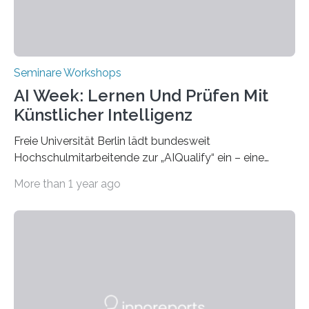
Transformation and Strategies“…
Seminare Workshops
AI Week: Lernen Und Prüfen Mit
Künstlicher Intelligenz
Freie Universität Berlin lädt bundesweit
Hochschulmitarbeitende zur „AIQualify“ ein – eine
Qualifizierungsreihe zu KI in der Lehre Die Freie
More than 1 year ago
Universität Berlin lädt vom 3. bis 7. März 2025 zur „AI
Week – Lehren, Lernen und Prüfen mit Künstlicher
Intelligenz“ ein. Diese richtet sich bundesweit an
Hochschullehrende, Mitarbeitende in Service-
Einrichtungen und Studierende, die sich für den Einsatz
von Künstlicher Intelligenz (KI) in der Hochschulbildung
interessieren. Die „AI Week“ umfasst Workshops,
Praxisbeispiele und Diskussionsrunden zu aktuellen