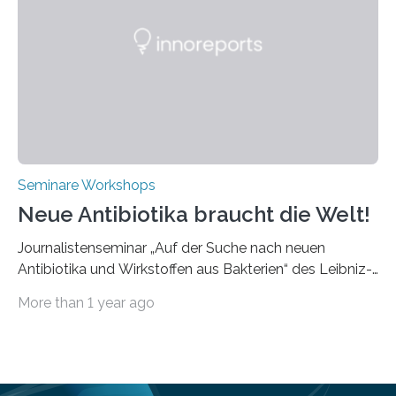
praxisbezogene Vorträge über Anwendungen und
Bearbeitungsverfahren der UKP-Laser. Der Fokus liegt
diesmal auf innovativen Strahlformungslösungen, die
speziell für unterschiedliche Prozesse optimiert sind.
Dies eröffnet neue Möglichkeiten…
Seminare Workshops
Neue Antibiotika braucht die Welt!
Journalistenseminar „Auf der Suche nach neuen
Antibiotika und Wirkstoffen aus Bakterien“ des Leibniz-
Instituts DSMZ in Braunschweig am 14. November
More than 1 year ago
2024. Eine zunehmende und besorgniserregende
Antibiotika-Krise bedroht Menschen weltweit. Global
kommt es immer häufiger zu Antibiotika-Resistenzen
und Millionen Menschen versterben daran.