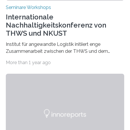
Seminare Workshops
Internationale
Nachhaltigkeitskonferenz von
THWS und NKUST
Institut für angewandte Logistik initiiert enge
Zusammenarbeit zwischen der THWS und dem
Deutschen Institut in Taiwans Hauptstadt Taipeh
More than 1 year ago
Transformation von Hochschulen und Unternehmen zu
mehr Nachhaltigkeit fördern: Mit diesem Ziel hat die
Technische Hochschule Würzburg-Schweinfurt
(THWS) gemeinsam mit der langjährigen, strategischen
Partnerhochschule National Kaohsiung University of
Science and Technology (NKUST), Taiwan, eine
internationale Konferenz in Kaohsiung veranstaltet. Die
beiden Hochschulpräsidenten Prof. Dr. Jean Meyer
(THWS) und Prof. Dr. Ching-Yu Yang (NKUST)
eröffneten die „Conference on Shaping Sustainability