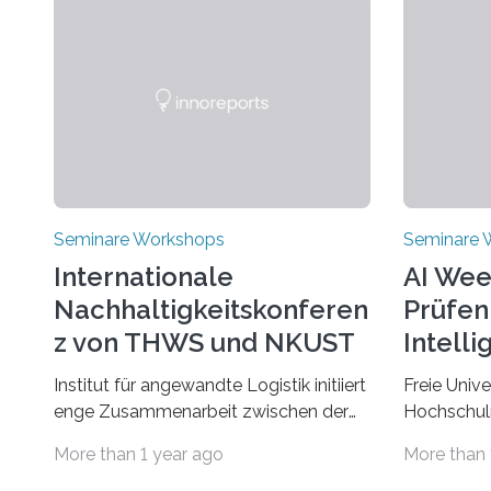
Seminare Workshops
Seminare 
Internationale
AI Wee
Nachhaltigkeitskonferen
Prüfen
z von THWS und NKUST
Intelli
Institut für angewandte Logistik initiiert
Freie Unive
enge Zusammenarbeit zwischen der
Hochschul
THWS und dem Deutschen Institut in
„AIQualify“
More than 1 year ago
More than 
Taiwans Hauptstadt Taipeh
Qualifizier
Transformation von Hochschulen und
Die Freie U