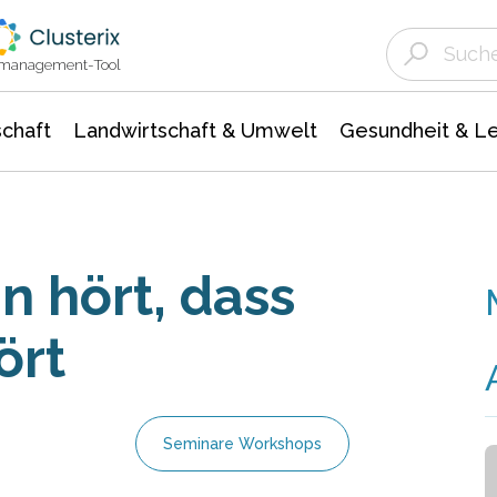
Landwirtschaft & Umwelt
Gesundheit &
Agrar- Forstwissenschaften
Unternehmensmeldungen
Biowissenschafte
Ökologie Umwelt- Naturschutz
ktmanagement-Tool
chaft
Landwirtschaft & Umwelt
Gesundheit & L
 hört, dass
ört
Seminare Workshops