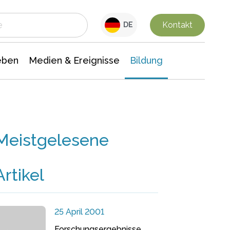
 Leben
Medien & Ereignisse
Interdisziplinäre Forschung
Veranstaltungsnachrichten
n Chemie
Gesellschaftswissenschaften
Kontakt
DE
eben
Medien & Ereignisse
Bildung
Meistgelesene
Artikel
25 April 2001
Forschungsergebnisse