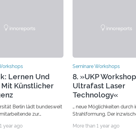
Workshops
Seminare Workshops
k: Lernen Und
8. »UKP Workshop
 Mit Künstlicher
Ultrafast Laser
genz
Technology«
rsität Berlin lädt bundesweit
… neue Möglichkeiten durch i
mitarbeitende zur
Strahlformung. Der inzwisch
 ein – eine
etablierte »UKP Workshop« b
1 year ago
More than 1 year ago
ungsreihe zu KI in der Lehre
zwei Jahre führende Experti
niversität Berlin lädt vom 3.
Experten der Ultrakurzpulsla