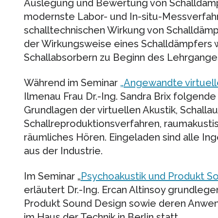
Auslegung und Bewertung von Schalldämp
modernste Labor- und In-situ-Messverfah
schalltechnischen Wirkung von Schalldämp
der Wirkungsweise eines Schalldämpfers 
Schallabsorbern zu Beginn des Lehrganges 
Während im Seminar
„Angewandte virtuell
Ilmenau Frau Dr.-Ing. Sandra Brix folgende
Grundlagen der virtuellen Akustik, Schalla
Schallreproduktionsverfahren, raumakusti
räumliches Hören. Eingeladen sind alle Ing
aus der Industrie.
Im Seminar „
Psychoakustik und Produkt S
erläutert Dr.-Ing. Ercan Altinsoy grundleg
Produkt Sound Design sowie deren Anwend
im Haus der Technik in Berlin statt.