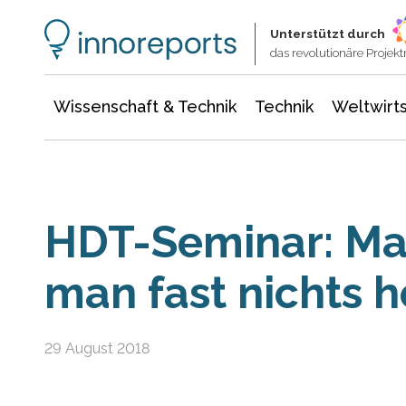
Wissenschaft & Technik
Informationstechnologie
Energie & Elektrotechnik
Unterstützt durch
das revolutionäre Proje
Wissenschaft & Technik
Technik
Weltwirts
HDT-Seminar: Man
man fast nichts h
29 August 2018