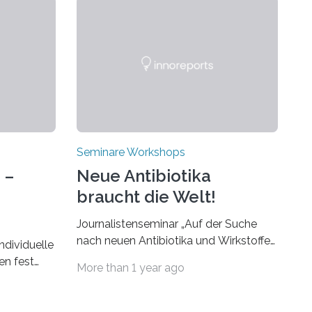
Seminare Workshops
 –
Neue Antibiotika
braucht die Welt!
Journalistenseminar „Auf der Suche
nach neuen Antibiotika und Wirkstoffen
ndividuelle
aus Bakterien“ des Leibniz-Instituts
en fest
More than 1 year ago
DSMZ in Braunschweig am 14.
ringt alle
November 2024. Eine zunehmende
nnen und
und besorgniserregende Antibiotika-
ser-