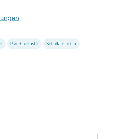
gungen
ik
Psychoakustik
Schallabsorber