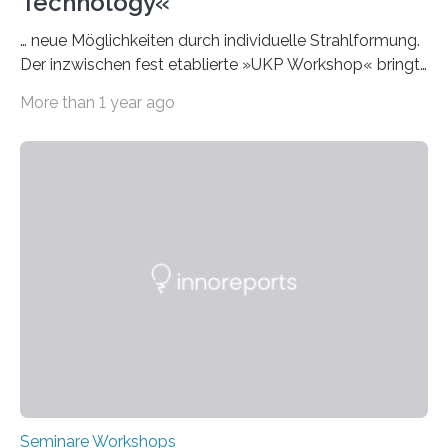
Technology«
… neue Möglichkeiten durch individuelle Strahlformung.
Der inzwischen fest etablierte »UKP Workshop« bringt
alle zwei Jahre führende Expertinnen und Experten der
More than 1 year ago
Ultrakurzpulslaser-Technologie zusammen. Am 8. und
9. April 2025 findet der mittlerweile 8. UKP Workshop in
Aachen statt, bei dem die neuesten Entwicklungen im
Bereich der Ultrakurzpulslaser-Technologie vorgestellt
werden. Etwa 20 internationale Referierende bieten
praxisbezogene Vorträge über Anwendungen und
Bearbeitungsverfahren der UKP-Laser. Der Fokus liegt
diesmal auf innovativen Strahlformungslösungen, die
speziell für unterschiedliche Prozesse optimiert sind.
Dies eröffnet neue Möglichkeiten…
Seminare Workshops