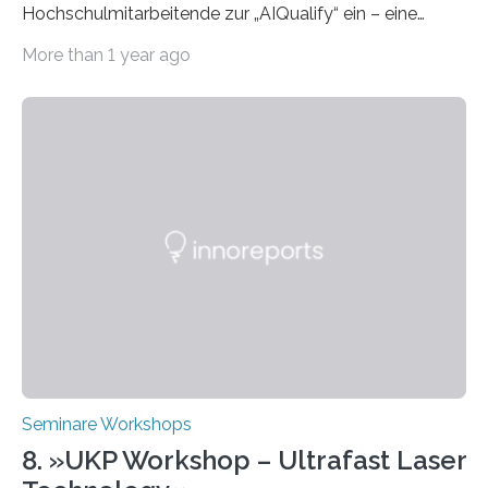
Hochschulmitarbeitende zur „AIQualify“ ein – eine
Qualifizierungsreihe zu KI in der Lehre Die Freie
More than 1 year ago
Universität Berlin lädt vom 3. bis 7. März 2025 zur „AI
Week – Lehren, Lernen und Prüfen mit Künstlicher
Intelligenz“ ein. Diese richtet sich bundesweit an
Hochschullehrende, Mitarbeitende in Service-
Einrichtungen und Studierende, die sich für den Einsatz
von Künstlicher Intelligenz (KI) in der Hochschulbildung
interessieren. Die „AI Week“ umfasst Workshops,
Praxisbeispiele und Diskussionsrunden zu aktuellen
Themen rund um KI in der…
Seminare Workshops
8. »UKP Workshop – Ultrafast Laser