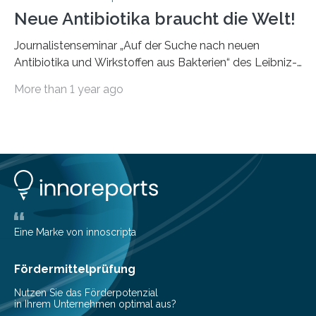
Neue Antibiotika braucht die Welt!
Journalistenseminar „Auf der Suche nach neuen
Antibiotika und Wirkstoffen aus Bakterien“ des Leibniz-
Instituts DSMZ in Braunschweig am 14. November
More than 1 year ago
2024. Eine zunehmende und besorgniserregende
Antibiotika-Krise bedroht Menschen weltweit. Global
kommt es immer häufiger zu Antibiotika-Resistenzen
und Millionen Menschen versterben daran.
Arbeitsgruppen von Wissenschaftlern sind weltweit auf
der Suche nach neuen Antibiotika. In diesem Bereich
forschen auch die Mitarbeitenden der Abteilung
Bioressourcen für die Bioökonomie und
Gesundheitsforschung unter der Leitung von Prof. Dr.
Eine Marke von innoscripta
Yvonne Mast am Leibniz-Institut DSMZ-Deutsche
Sammlung von Mikroorganismen…
Fördermittelprüfung
Nutzen Sie das Förderpotenzial
in Ihrem Unternehmen optimal aus?