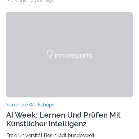
Transformation von Hochschulen und Unternehmen zu
mehr Nachhaltigkeit fördern: Mit diesem Ziel hat die
Technische Hochschule Würzburg-Schweinfurt
(THWS) gemeinsam mit der langjährigen, strategischen
Partnerhochschule National Kaohsiung University of
Science and Technology (NKUST), Taiwan, eine
internationale Konferenz in Kaohsiung veranstaltet. Die
beiden Hochschulpräsidenten Prof. Dr. Jean Meyer
(THWS) und Prof. Dr. Ching-Yu Yang (NKUST)
eröffneten die „Conference on Shaping Sustainability
Transformation and Strategies“…
Seminare Workshops
AI Week: Lernen Und Prüfen Mit
Künstlicher Intelligenz
Freie Universität Berlin lädt bundesweit