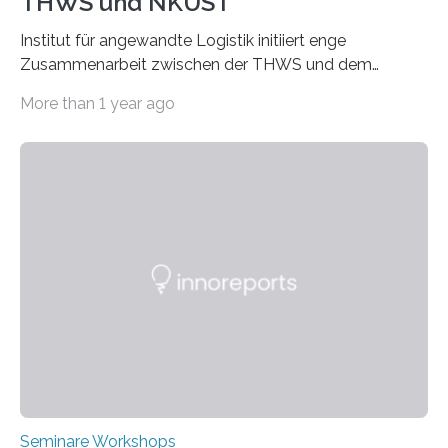
THWS und NKUST
Institut für angewandte Logistik initiiert enge
Zusammenarbeit zwischen der THWS und dem
Deutschen Institut in Taiwans Hauptstadt Taipeh
More than 1 year ago
Transformation von Hochschulen und Unternehmen zu
mehr Nachhaltigkeit fördern: Mit diesem Ziel hat die
Technische Hochschule Würzburg-Schweinfurt
(THWS) gemeinsam mit der langjährigen, strategischen
Partnerhochschule National Kaohsiung University of
Science and Technology (NKUST), Taiwan, eine
internationale Konferenz in Kaohsiung veranstaltet. Die
beiden Hochschulpräsidenten Prof. Dr. Jean Meyer
(THWS) und Prof. Dr. Ching-Yu Yang (NKUST)
eröffneten die „Conference on Shaping Sustainability
Transformation and Strategies“…
Seminare Workshops