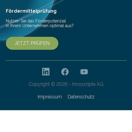
Yvonne Mast am Leibniz-Institut DSMZ-Deutsche
Sammlung von Mikroorganismen…
Fördermittelprüfung
Nutzen Sie das Förderpotenzial
in Ihrem Unternehmen optimal aus?
JETZT PRÜFEN
Copyright © 2026 - innoscripta AG
Impressum
Datenschutz