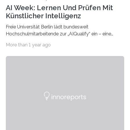
AI Week: Lernen Und Prüfen Mit
Künstlicher Intelligenz
Freie Universität Berlin lädt bundesweit
Hochschulmitarbeitende zur „AIQualify“ ein – eine
Qualifizierungsreihe zu KI in der Lehre Die Freie
More than 1 year ago
Universität Berlin lädt vom 3. bis 7. März 2025 zur „AI
Week – Lehren, Lernen und Prüfen mit Künstlicher
Intelligenz“ ein. Diese richtet sich bundesweit an
Hochschullehrende, Mitarbeitende in Service-
Einrichtungen und Studierende, die sich für den Einsatz
von Künstlicher Intelligenz (KI) in der Hochschulbildung
interessieren. Die „AI Week“ umfasst Workshops,
Praxisbeispiele und Diskussionsrunden zu aktuellen
Themen rund um KI in der…