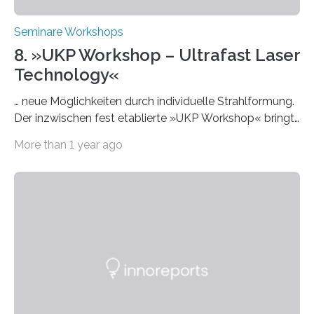
Seminare Workshops
8. »UKP Workshop – Ultrafast Laser
Technology«
… neue Möglichkeiten durch individuelle Strahlformung.
Der inzwischen fest etablierte »UKP Workshop« bringt
alle zwei Jahre führende Expertinnen und Experten der
More than 1 year ago
Ultrakurzpulslaser-Technologie zusammen. Am 8. und
9. April 2025 findet der mittlerweile 8. UKP Workshop in
Aachen statt, bei dem die neuesten Entwicklungen im
Bereich der Ultrakurzpulslaser-Technologie vorgestellt
werden. Etwa 20 internationale Referierende bieten
praxisbezogene Vorträge über Anwendungen und
Bearbeitungsverfahren der UKP-Laser. Der Fokus liegt
diesmal auf innovativen Strahlformungslösungen, die
speziell für unterschiedliche Prozesse optimiert sind.
Dies eröffnet neue Möglichkeiten…