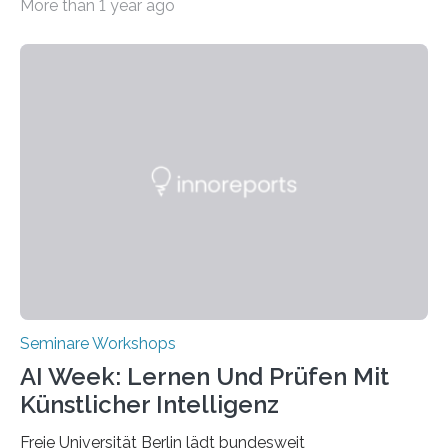
More than 1 year ago
Transformation von Hochschulen und Unternehmen zu
mehr Nachhaltigkeit fördern: Mit diesem Ziel hat die
Technische Hochschule Würzburg-Schweinfurt
(THWS) gemeinsam mit der langjährigen, strategischen
Partnerhochschule National Kaohsiung University of
Science and Technology (NKUST), Taiwan, eine
internationale Konferenz in Kaohsiung veranstaltet. Die
beiden Hochschulpräsidenten Prof. Dr. Jean Meyer
(THWS) und Prof. Dr. Ching-Yu Yang (NKUST)
eröffneten die „Conference on Shaping Sustainability
Transformation and Strategies“…
Seminare Workshops
AI Week: Lernen Und Prüfen Mit
Künstlicher Intelligenz
Freie Universität Berlin lädt bundesweit