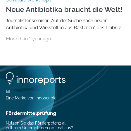
Neue Antibiotika braucht die Welt!
Journalistenseminar „Auf der Suche nach neuen
Antibiotika und Wirkstoffen aus Bakterien“ des Leibniz-
Instituts DSMZ in Braunschweig am 14. November
More than 1 year ago
2024. Eine zunehmende und besorgniserregende
Antibiotika-Krise bedroht Menschen weltweit. Global
kommt es immer häufiger zu Antibiotika-Resistenzen
und Millionen Menschen versterben daran.
Arbeitsgruppen von Wissenschaftlern sind weltweit auf
der Suche nach neuen Antibiotika. In diesem Bereich
forschen auch die Mitarbeitenden der Abteilung
Bioressourcen für die Bioökonomie und
Gesundheitsforschung unter der Leitung von Prof. Dr.
Eine Marke von innoscripta
Yvonne Mast am Leibniz-Institut DSMZ-Deutsche
Sammlung von Mikroorganismen…
Fördermittelprüfung
Nutzen Sie das Förderpotenzial
in Ihrem Unternehmen optimal aus?