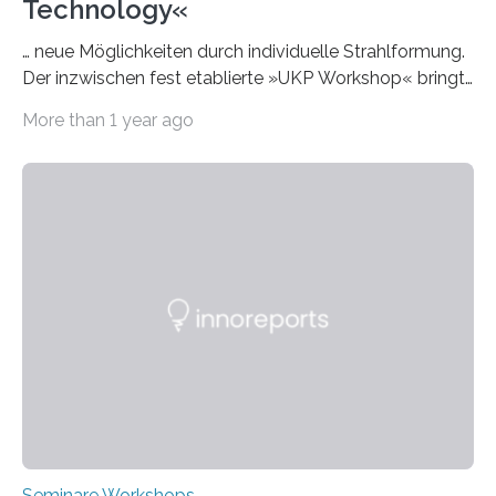
Technology«
… neue Möglichkeiten durch individuelle Strahlformung.
Der inzwischen fest etablierte »UKP Workshop« bringt
alle zwei Jahre führende Expertinnen und Experten der
More than 1 year ago
Ultrakurzpulslaser-Technologie zusammen. Am 8. und
9. April 2025 findet der mittlerweile 8. UKP Workshop in
Aachen statt, bei dem die neuesten Entwicklungen im
Bereich der Ultrakurzpulslaser-Technologie vorgestellt
werden. Etwa 20 internationale Referierende bieten
praxisbezogene Vorträge über Anwendungen und
Bearbeitungsverfahren der UKP-Laser. Der Fokus liegt
diesmal auf innovativen Strahlformungslösungen, die
speziell für unterschiedliche Prozesse optimiert sind.
Dies eröffnet neue Möglichkeiten…
Seminare Workshops