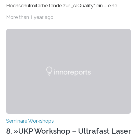
Hochschulmitarbeitende zur „AIQualify“ ein – eine
Qualifizierungsreihe zu KI in der Lehre Die Freie
More than 1 year ago
Universität Berlin lädt vom 3. bis 7. März 2025 zur „AI
Week – Lehren, Lernen und Prüfen mit Künstlicher
Intelligenz“ ein. Diese richtet sich bundesweit an
Hochschullehrende, Mitarbeitende in Service-
Einrichtungen und Studierende, die sich für den Einsatz
von Künstlicher Intelligenz (KI) in der Hochschulbildung
interessieren. Die „AI Week“ umfasst Workshops,
Praxisbeispiele und Diskussionsrunden zu aktuellen
Themen rund um KI in der…
Seminare Workshops
8. »UKP Workshop – Ultrafast Laser