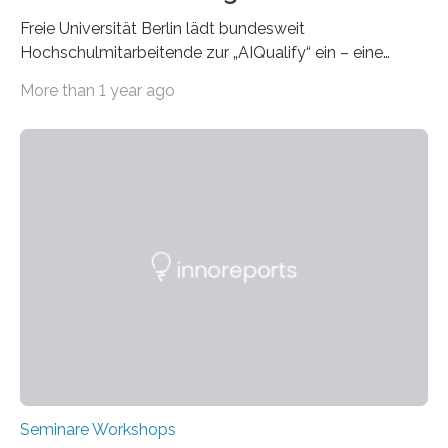
Freie Universität Berlin lädt bundesweit
Hochschulmitarbeitende zur „AIQualify“ ein – eine
Qualifizierungsreihe zu KI in der Lehre Die Freie
More than 1 year ago
Universität Berlin lädt vom 3. bis 7. März 2025 zur „AI
Week – Lehren, Lernen und Prüfen mit Künstlicher
Intelligenz“ ein. Diese richtet sich bundesweit an
Hochschullehrende, Mitarbeitende in Service-
Einrichtungen und Studierende, die sich für den Einsatz
von Künstlicher Intelligenz (KI) in der Hochschulbildung
interessieren. Die „AI Week“ umfasst Workshops,
Praxisbeispiele und Diskussionsrunden zu aktuellen
Themen rund um KI in der…
Seminare Workshops