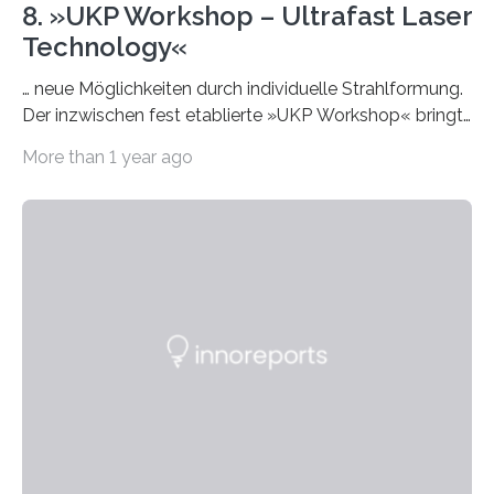
8. »UKP Workshop – Ultrafast Laser
Technology«
… neue Möglichkeiten durch individuelle Strahlformung.
Der inzwischen fest etablierte »UKP Workshop« bringt
alle zwei Jahre führende Expertinnen und Experten der
More than 1 year ago
Ultrakurzpulslaser-Technologie zusammen. Am 8. und
9. April 2025 findet der mittlerweile 8. UKP Workshop in
Aachen statt, bei dem die neuesten Entwicklungen im
Bereich der Ultrakurzpulslaser-Technologie vorgestellt
werden. Etwa 20 internationale Referierende bieten
praxisbezogene Vorträge über Anwendungen und
Bearbeitungsverfahren der UKP-Laser. Der Fokus liegt
diesmal auf innovativen Strahlformungslösungen, die
speziell für unterschiedliche Prozesse optimiert sind.
Dies eröffnet neue Möglichkeiten…