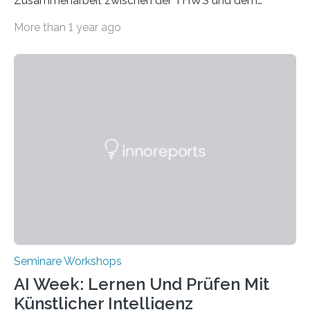
Zusammenarbeit zwischen der THWS und dem
Deutschen Institut in Taiwans Hauptstadt Taipeh
More than 1 year ago
Transformation von Hochschulen und Unternehmen zu
mehr Nachhaltigkeit fördern: Mit diesem Ziel hat die
Technische Hochschule Würzburg-Schweinfurt
(THWS) gemeinsam mit der langjährigen, strategischen
Partnerhochschule National Kaohsiung University of
Science and Technology (NKUST), Taiwan, eine
internationale Konferenz in Kaohsiung veranstaltet. Die
beiden Hochschulpräsidenten Prof. Dr. Jean Meyer
(THWS) und Prof. Dr. Ching-Yu Yang (NKUST)
eröffneten die „Conference on Shaping Sustainability
Transformation and Strategies“…
Seminare Workshops
AI Week: Lernen Und Prüfen Mit
Künstlicher Intelligenz